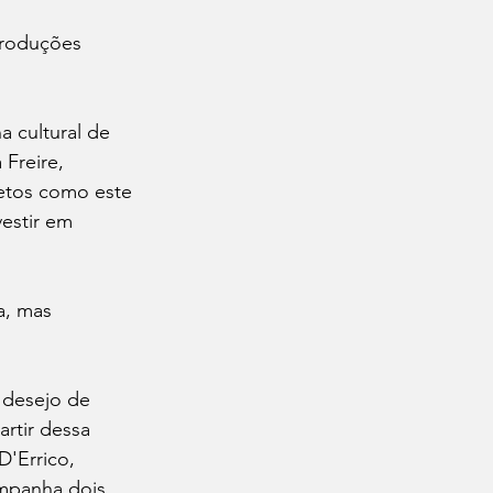
produções 
 cultural de 
 Freire, 
jetos como este 
vestir em 
a, mas 
o desejo de 
rtir dessa 
D'Errico, 
ompanha dois 