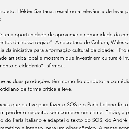
jeto, Hélder Santana, ressaltou a relevância de levar 
:
 uma oportunidade de aproximar a comunidade da cena
entos da nossa região”. A secretária de Cultura, Waleska
ia da iniciativa para a formação cultural da cidade: “Pro
de artística local e mostram que investir em cultura é in
mento e cidadania”, afirmou.
 que as duas produções têm como fio condutor a comédi
idiano de forma crítica e leve.
ncias que eu tive para fazer o SOS e o Parla Italiano foi 
m perder o respeito, sem cometer um crime. Então, a pa
iro do Parla Italiano e adaptei o texto do SOS, do André 
dramático e intenso, para um olhar cômico. A gente ac