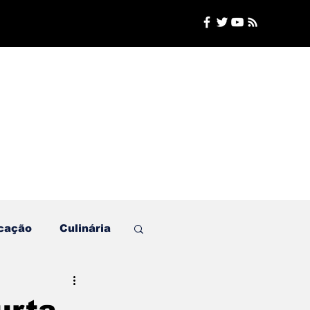
cação
Culinária
Plantão de Polícia