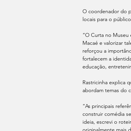
O coordenador do pro
locais para o público
“O Curta no Museu é
Macaé e valorizar tal
reforçou a importânc
fortalecem a identida
educação, entreteni
Rastricinha explica
abordam temas do cot
“As principais referê
construir comédia se
ideia, escrevi o rote
originalmente mais 