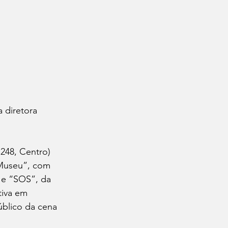
 diretora 
248, Centro) 
 Museu”, com 
 e “SOS”, da 
tiva em 
úblico da cena 