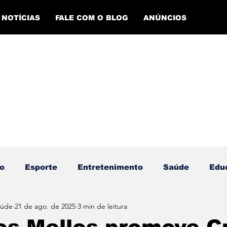
NOTÍCIAS
FALE COM O BLOG
ANÚNCIOS
o
Esporte
Entretenimento
Saúde
Edu
aúde
21 de ago. de 2025
3 min de leitura
ento Esportivo
Economia
Evento Cultural