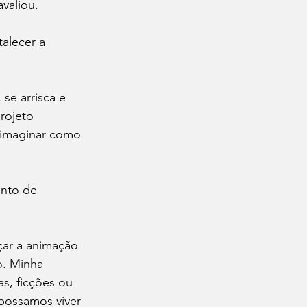
valiou.
talecer a 
se arrisca e 
rojeto 
e imaginar como 
nto de 
çar a animação 
o. Minha 
s, ficções ou 
possamos viver 