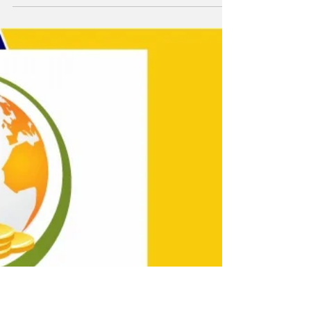
dos fornecedores
nas relações de
consumo
Palestra foi ministrada pela advogada do
Procon, Júlia Holst O auditório da Associação
Comercial e Industrial de Macaé (ACIM)
sediou...