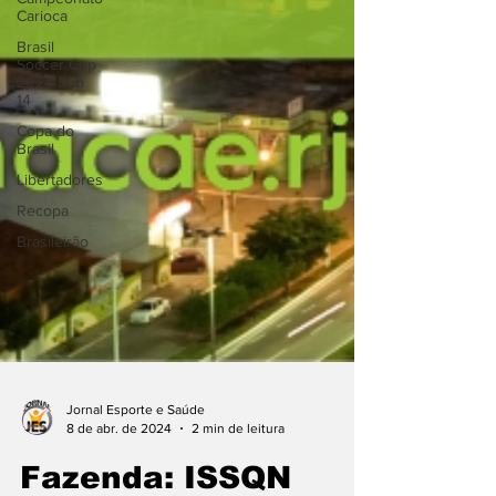
Carioca
Brasil
Soccer Cup
2024 Sub
14
Copa do
Brasil
Libertadores
Recopa
Brasileirão
Jornal Esporte e Saúde