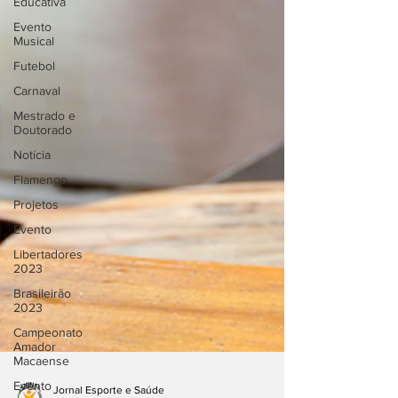
Educativa
Evento
Musical
Futebol
Carnaval
Mestrado e
Doutorado
Notícia
Flamengo
Projetos
Evento
Libertadores
2023
Brasileirão
2023
Campeonato
Amador
Macaense
Evento