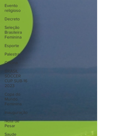
Evento
religioso
Decreto
Seleção
Brasileira
Feminina
Esporte
Palestra
Oficina
BRASIL
SOCCER
CUP SUB-16
2023
Copa do
Mundo
Feminina
Inauguração
Nota de
Pesar
Saude