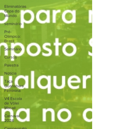
Eliminatórias
Copa do
Mundo
seminário
Pré-
Olímpico:
Brasil
Seminário
Cursos
Palestra
Notícia
Taça
Guanabara
Feminina
V4 Escola
de Vôlei
Macaé
Carnaval
2024
Campeonato