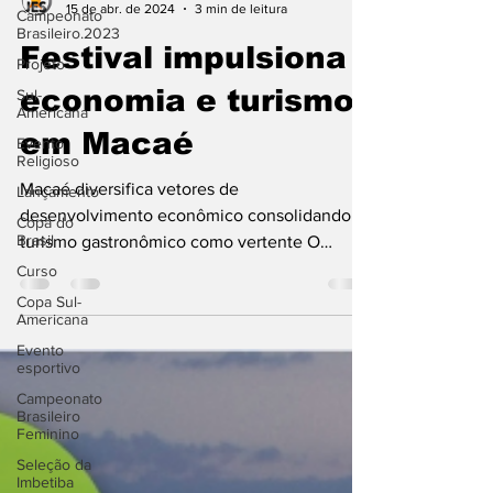
Campeonato
Jornal Esporte e Saúde
Brasileiro.2023
15 de abr. de 2024
3 min de leitura
Projeto
Festival impulsiona
Sul-
Americana
economia e turismo
Evento
Religioso
em Macaé
Lançamento
Copa do
Macaé diversifica vetores de
Brasil
desenvolvimento econômico consolidando o
Curso
turismo gastronômico como vertente O
Copa Sul-
sétimo Beer Beach Burger, que...
Americana
Evento
esportivo
Campeonato
Brasileiro
Feminino
Seleção da
Imbetiba