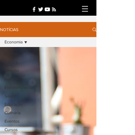
NOTÍCIAS
Economia
Notícias
Política
Opinião
Esporte
Entretenimento
Saúde
Educação
Culinária
Eventos
Cursos