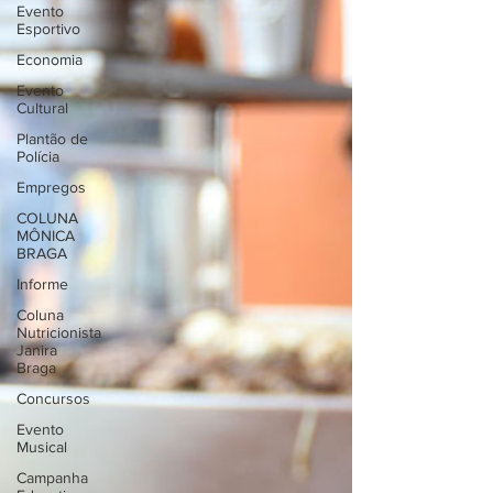
Evento
Esportivo
Economia
Evento
Cultural
Plantão de
Polícia
Empregos
COLUNA
MÔNICA
BRAGA
Informe
Coluna
Nutricionista
Janira
Braga
Concursos
Evento
Musical
Campanha