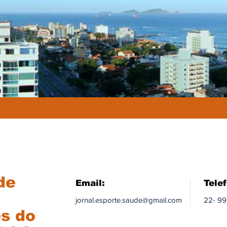
de
Email:
Tele
jornal.esporte.saude@gmail.com
22- 9
és do