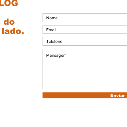
BLOG
s do
 lado.
Enviar