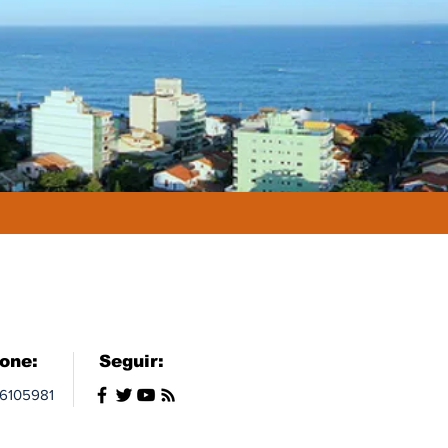
fone:
Seguir:
96105981