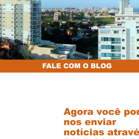
FALE COM O BLOG
Agora você po
nos enviar
notícias atrav