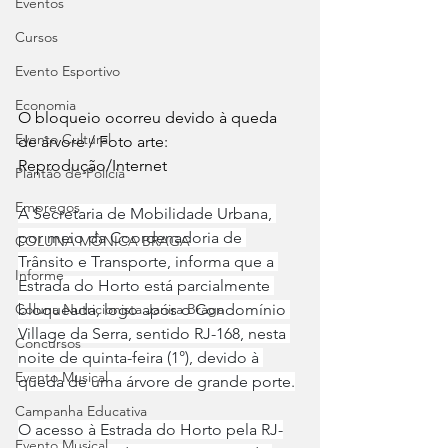
Eventos
Cursos
Evento Esportivo
Economia
O bloqueio ocorreu devido à queda 
Evento Cultural
de árvore / Foto arte: 
Reprodução/Internet
Plantão de Polícia
Empregos
A Secretaria de Mobilidade Urbana, 
por meio da Coordenadoria de 
COLUNA MÔNICA BRAGA
Trânsito e Transporte, informa que a 
Informe
Estrada do Horto está parcialmente 
bloqueada, logo após o Condomínio 
Coluna Nutricionista Janira Braga
Village da Serra, sentido RJ-168, nesta 
Concursos
noite de quinta-feira (1°), devido à 
Evento Musical
queda de uma árvore de grande porte.
Campanha Educativa
O acesso à Estrada do Horto pela RJ-
Evento Musical