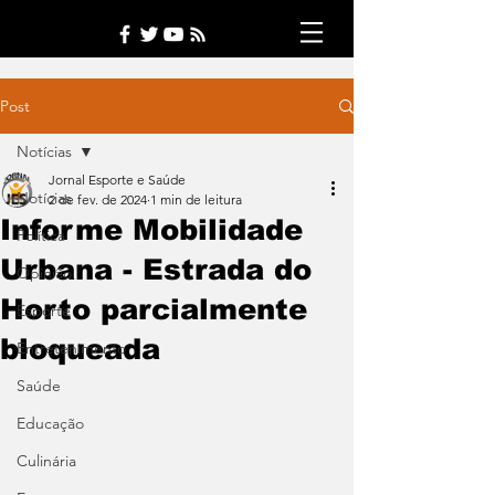
Post
Notícias
Jornal Esporte e Saúde
Notícias
2 de fev. de 2024
1 min de leitura
Informe Mobilidade
Política
Urbana - Estrada do
Opinião
Horto parcialmente
Esporte
bloqueada
Entretenimento
Saúde
Educação
Culinária