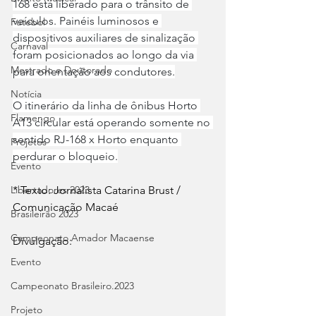
168 está liberado para o trânsito de 
veículos. Painéis luminosos e 
Futebol
dispositivos auxiliares de sinalização 
Carnaval
foram posicionados ao longo da via 
Mestrado e Doutorado
para orientação aos condutores.
Notícia
O itinerário da linha de ônibus Horto 
Flamengo
A13 circular está operando somente no 
sentido RJ-168 x Horto enquanto 
Projetos
perdurar o bloqueio.
Evento
* Texto: Jornalista Catarina Brust /  
Libertadores 2023
Comunicação Macaé
Brasileirão 2023
Campeonato Amador Macaense
Divulgação:   
Evento
Campeonato Brasileiro.2023
Projeto