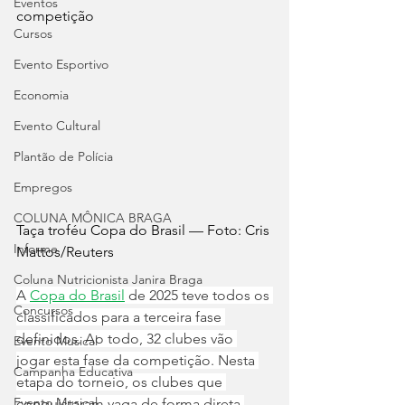
Eventos
competição
Cursos
Evento Esportivo
Economia
Evento Cultural
Plantão de Polícia
Empregos
COLUNA MÔNICA BRAGA
Taça troféu Copa do Brasil — Foto: Cris 
Informe
Mattos/Reuters
Coluna Nutricionista Janira Braga
A 
Copa do Brasil
 de 2025 teve todos os 
Concursos
classificados para a terceira fase 
definidos. Ao todo, 32 clubes vão 
Evento Musical
jogar esta fase da competição. Nesta 
Campanha Educativa
etapa do torneio, os clubes que 
Evento Musical
conquistaram vaga de forma direta 