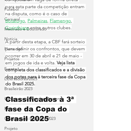
para esta parte da competição entram 
Futebol
na disputa, como é o caso de 
Carnaval
Botafogo
, 
Palmeiras
, 
Flamengo
, 
Corinthians
 entre outros clubes.
Mestrado e Doutorado
Notícia
A partir desta etapa, a CBF fará sorteio 
para definir os confrontos, que devem 
Flamengo
ocorrer em 30 de abril e 21 de maio - 
Projetos
em jogos de ida e volta. 
Veja lista 
Evento
completa dos classificados e a divisão 
dos potes para à terceira fase da Copa 
Libertadores 2023
do Brasil 2025.
Brasileirão 2023
Classificados à 3ª 
Campeonato Amador Macaense
fase da Copa do 
Evento
Brasil 2025
Campeonato Brasileiro.2023
Projeto