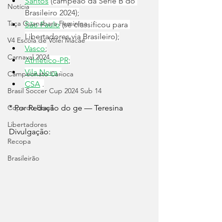
Santos
 (campeão da Série B do 
Notícia
Brasileiro 2024);
Taça Guanabara Feminina
São Paulo
 (se classificou para 
Libertadores via Brasileiro);
V4 Escola de Vôlei Macaé
Vasco
;
Carnaval 2024
Athletico-PR
;
Vila Nova
 ;
Campeonato Carioca
CSA
 .
Brasil Soccer Cup 2024 Sub 14
Copa do Brasil
* Por Redação do ge — Teresina
Libertadores
Divulgação:
Recopa
Brasileirão