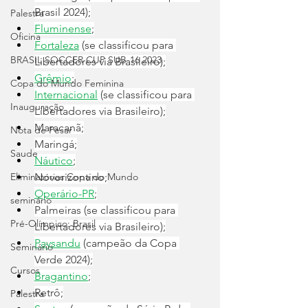
Brasil 2024);
Palestra
Fluminense
;
Oficina
Fortaleza
 (se classificou para 
BRASIL SOCCER CUP SUB-16 2023
Libertadores via Brasileiro);
Grêmio
;
Copa do Mundo Feminina
Internacional
 (se classificou para 
Inauguração
Libertadores via Brasileiro);
Maracanã;
Nota de Pesar
Maringá;
Saude
Náutico
;
Eliminatórias Copa do Mundo
Novorizontino;
Operário-PR
;
seminário
Palmeiras (se classificou para 
Pré-Olímpico: Brasil
Libertadores via Brasileiro);
Paysandu
 (campeão da Copa 
Seminário
Verde 2024);
Cursos
Bragantino
;
Retrô;
Palestra