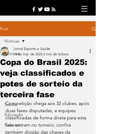
Post
Notícias
Jornal Esporte e Saúde
Notícias
14 de mar. de 2025
2 min de leitura
Copa do Brasil 2025:
Política
veja classificados e
Opinião
potes de sorteio da
Esporte
terceira fase
Entretenimento
Competição chega aos 32 clubes, após 
Saúde
duas fases disputadas, e equipes 
Educação
classificadas de forma direta para esta 
Culinária
fase entram no torneio; confira 
também divisão das chaves da 