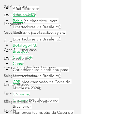
Sul-Americana
Aparecidense;
Atlético-MG
;
Evento Religioso
Bahia
 (se classificou para 
Lançamento
Libertadores via Brasileiro);
Copa do Brasil
Botafogo (se classificou para 
Libertadores via Brasileiro);
Curso
Botafogo-PB
;
Copa Sul-Americana
Brusque
;
Capital-DF
;
Evento esportivo
Ceará
;
Campeonato Brasileiro Feminino
Corinthians (se classificou para 
Seleção da Imbetiba
Libertadores via Brasileiro);
CRB
 (vice-campeão da Copa do 
Evento religioso
Nordeste 2024);
Decreto
Criciúma
;
Cruzeiro
 (9º colocado no 
Seleção Brasileira Feminina
Brasileiro);
Esporte
Flamengo (campeão da Copa do 