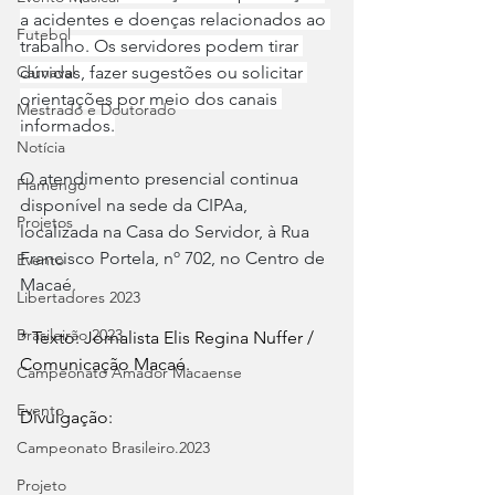
a acidentes e doenças relacionados ao 
Futebol
trabalho. Os servidores podem tirar 
dúvidas, fazer sugestões ou solicitar 
Carnaval
orientações por meio dos canais 
Mestrado e Doutorado
informados.
Notícia
O atendimento presencial continua 
Flamengo
disponível na sede da CIPAa, 
Projetos
localizada na Casa do Servidor, à Rua 
Francisco Portela, nº 702, no Centro de 
Evento
Macaé.
Libertadores 2023
Brasileirão 2023
* Texto: Jornalista Elis Regina Nuffer / 
Comunicação Macaé.
Campeonato Amador Macaense
Evento
Divulgação:
Campeonato Brasileiro.2023
Projeto