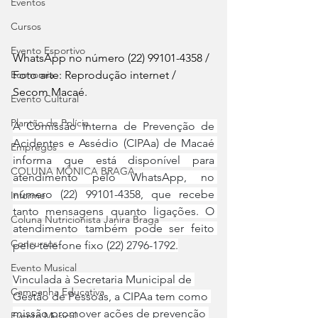
Eventos
Cursos
Evento Esportivo
WhatsApp no número (22) 99101-4358 / 
Foto arte: Reprodução internet / 
Economia
Secom Macaé.
Evento Cultural
Plantão de Polícia
A Comissão Interna de Prevenção de 
Acidentes e Assédio (CIPAa) de Macaé 
Empregos
informa que está disponível para 
COLUNA MÔNICA BRAGA
atendimento pelo WhatsApp, no 
número (22) 99101-4358, que recebe 
Informe
tanto mensagens quanto ligações. O 
Coluna Nutricionista Janira Braga
atendimento também pode ser feito 
Concursos
pelo telefone fixo (22) 2796-1792.
Evento Musical
Vinculada à Secretaria Municipal de 
Campanha Educativa
Gestão de Pessoas, a CIPAa tem como 
missão promover ações de prevenção 
Evento Musical