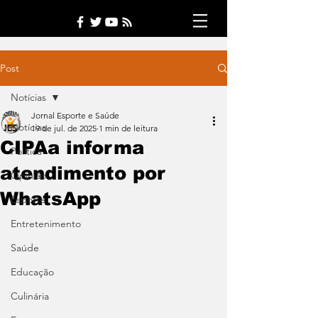
Post
Notícias
Jornal Esporte e Saúde
Notícias
19 de jul. de 2025
1 min de leitura
CIPAa informa
Política
atendimento por
Opinião
WhatsApp
Esporte
Entretenimento
Saúde
Educação
Culinária