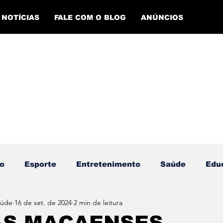
NOTÍCIAS
FALE COM O BLOG
ANÚNCIOS
o
Esporte
Entretenimento
Saúde
Edu
aúde
16 de set. de 2024
2 min de leitura
ento Esportivo
Economia
Evento Cultural