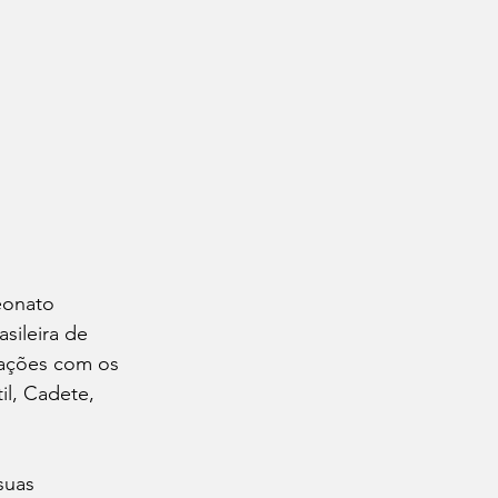
eonato 
sileira de 
ações com os 
il, Cadete, 
suas 