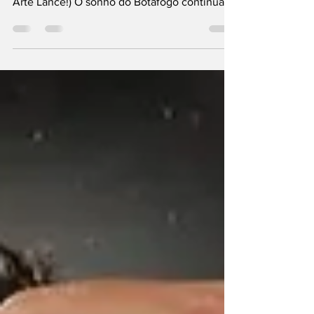
semifinais da competição continental (Foto:
Arte Lance!) O sonho do Botafogo continuar
sua...