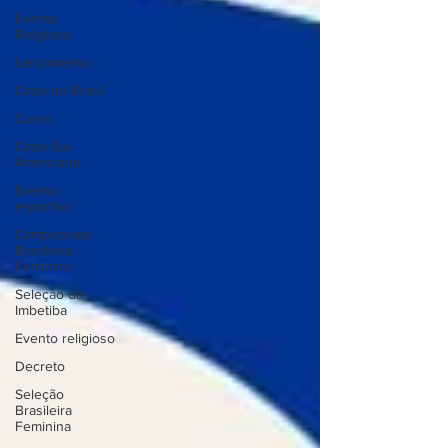
Evento
Religioso
Lançamento
Copa do Brasil
Curso
Copa Sul-
Americana
Evento
esportivo
Campeonato
Brasileiro
Feminino
Seleção da
Imbetiba
Evento religioso
Decreto
Seleção
Brasileira
Feminina