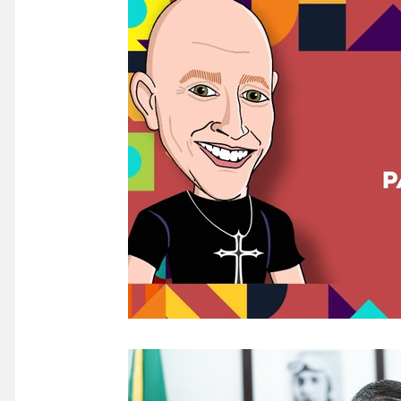
COLUNA MÔNICA BRAGA
Informe
Col
Campanha Educativa
Evento Musical
F
Flamengo
Projetos
Evento
Liberta