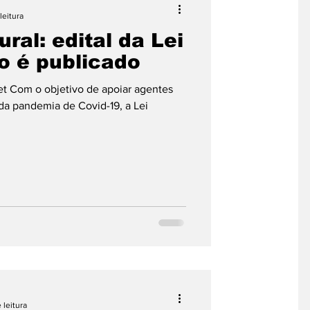
leitura
ral: edital da Lei
nto Musical
o é publicado
et Com o objetivo de apoiar agentes
tícia
 da pandemia de Covid-19, a Lei
 leitura