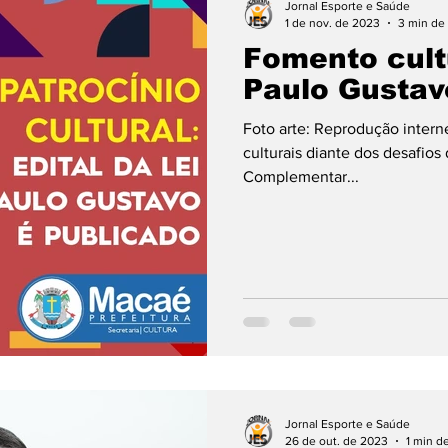
Jornal Esporte e Saúde
1 de nov. de 2023
3 min de 
Fomento cultu
una Nutricionista Janira Braga
Concursos
Eve
Paulo Gustav
Foto arte: Reprodução intern
utebol
Carnaval
Mestrado e Doutorado
No
culturais diante dos desafios
Complementar...
dores 2023
Brasileirão 2023
Jornal Esporte e Saúde
26 de out. de 2023
1 min de