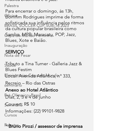
Palestra
Para encerrar o domingo, às 13h, 
Oficina
Bomfim Rodrigues imprime de forma 
sofisticada sua influência pelos ritmos 
BRASIL SOCCER CUP SUB-16 2023
da cultura popular brasileira como 
Samba, MPB, Maracatu, POP, Jazz, 
Copa do Mundo Feminina
Blues, Xote e Baião.
Inauguração
SERVIÇO
Nota de Pesar
Tributo a Tina Turner - Galleria Jazz & 
Saude
Blues Festim
Eliminatórias Copa do Mundo
Local: Avenida Atlântica, nº 333, 
Recreio – Rio das Ostras
seminário
Anexo ao Hotel Atlântico
Pré-Olímpico: Brasil
Dias, 2, 3 e 4 de junho
Couvert: R$ 10
Seminário
Informações: (22) 99101-9828
Cursos
Palestra
* 
Bruno Pirozi / assessor de imprensa