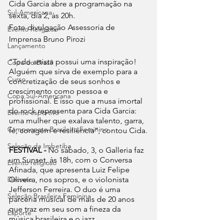
Cida Garcia abre a programação na 
Sul-Americana
sexta, dia 2, às 20h.
Foto divulgação Assessoria de 
Evento Religioso
Imprensa Bruno Pirozi 
Lançamento
“Todo artista possui uma inspiração! 
Copa do Brasil
Alguém que sirva de exemplo para a 
Curso
concretização de seus sonhos e 
crescimento como pessoa e 
Copa Sul-Americana
profissional. É isso que a musa imortal 
do rock representa para Cida Garcia: 
Evento esportivo
uma mulher que exalava talento, garra, 
Campeonato Brasileiro Feminino
fé, coragem e resiliência”, contou Cida.
Seleção da Imbetiba
FESTIVAL - 
No sábado, 3, o Galleria faz 
um Sunset, às 18h, com o Conversa 
Evento religioso
Afinada, que apresenta Luiz Felipe 
Oliveira, nos sopros, e o violonista 
Decreto
Jefferson Ferreira. O duo é uma 
Seleção Brasileira Feminina
parceria musical de mais de 20 anos 
que traz em seu som a fineza da 
Esporte
música brasileira e o jazz.