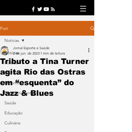
Post
Notícias
Jornal Esporte e Saúde
Notícias
2 de jun. de 2023
1 min de leitura
Tributo a Tina Turner
Política
agita Rio das Ostras
Opinião
em “esquenta” do
Esporte
Jazz & Blues
Entretenimento
Saúde
Educação
Culinária