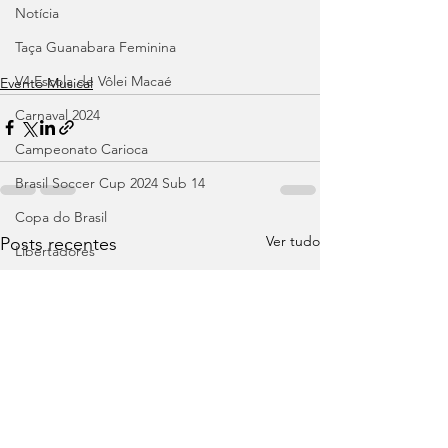
Notícia
Taça Guanabara Feminina
V4 Escola de Vôlei Macaé
Evento Musical
Carnaval 2024
Campeonato Carioca
Brasil Soccer Cup 2024 Sub 14
Copa do Brasil
Ver tudo
Posts recentes
Libertadores
Recopa
Brasileirão