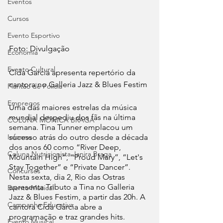
Eventos
Cursos
Evento Esportivo
Foto: Divulgação
Economia
Evento Cultural
Cida Garcia apresenta repertório da 
cantora no Galleria Jazz & Blues Festim
Plantão de Polícia
Empregos
Uma das maiores estrelas da música 
mundial despediu dos fãs na última 
COLUNA MÔNICA BRAGA
semana. Tina Tunner emplacou um 
sucesso atrás do outro desde a década 
Informe
dos anos 60 como “River Deep, 
Coluna Nutricionista Janira Braga
Mountain High”, “Proud Mary”, “Let's 
Stay Together” e “Private Dancer”. 
Concursos
Nesta sexta, dia 2, Rio das Ostras 
apresenta Tributo a Tina no Galleria 
Evento Musical
Jazz & Blues Festim, a partir das 20h. A 
Campanha Educativa
cantora Cida Garcia abre a 
programação e traz grandes hits.
Evento Musical