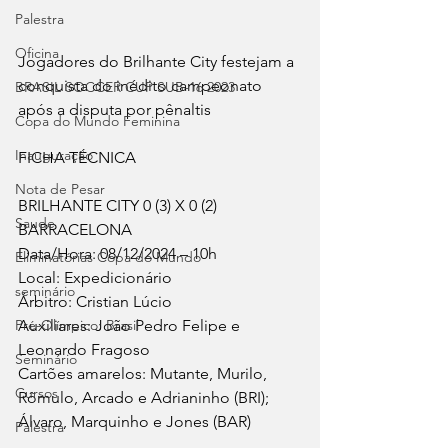
Palestra
Oficina
Jogadores do Brilhante City festejam a 
conquista do inédito campeonato 
BRASIL SOCCER CUP SUB-16 2023
após a disputa por pênaltis
Copa do Mundo Feminina
Inauguração
FICHA TÉCNICA
Nota de Pesar
BRILHANTE CITY 0 (3) X 0 (2) 
Saude
BARRACELONA
Data/Hora: 08/12/2024 – 10h
Eliminatórias Copa do Mundo
Local: Expedicionário
seminário
Árbitro: Cristian Lúcio
Auxiliares: João Pedro Felipe e 
Pré-Olímpico: Brasil
Leonardo Fragoso
Seminário
Cartões amarelos: Mutante, Murilo, 
Cursos
Rômulo, Arcado e Adrianinho (BRI); 
Álvaro, Marquinho e Jones (BAR)
Palestra