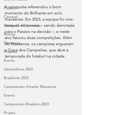
A conquista referendou o bom 
Futebol
momento do Brilhante em solo 
Carnaval
macaense. Em 2023, a equipe foi vice-
campeã do torneio – sendo derrotada 
Mestrado e Doutorado
para o Paraíso na decisão –, e neste 
Notícia
ano faturou duas competições. Além 
Flamengo
do Macaense, os campistas ergueram 
a Copa dos Campeões, que abre a 
Projetos
temporada do futebol na cidade.
Evento
Libertadores 2023
Brasileirão 2023
Campeonato Amador Macaense
Evento
Campeonato Brasileiro.2023
Projeto