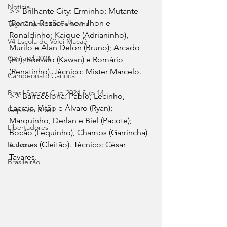
Notícia
>> Brilhante City: Erminho; Mutante 
(Renan), Pezão, Jhon Jhon e 
Taça Guanabara Feminina
Ronaldinho; Kaique (Adrianinho), 
V4 Escola de Vôlei Macaé
Murilo e Alan Delon (Bruno); Arcado 
Carnaval 2024
(Pit), Rômulo (Kawan) e Romário 
(Renatinho). Técnico: Mister Marcelo.
Campeonato Carioca
Brasil Soccer Cup 2024 Sub 14
>> Barracelona: Pablo; Lecinho, 
Lacraia, Vitão e Álvaro (Ryan); 
Copa do Brasil
Marquinho, Derlan e Biel (Pacote); 
Libertadores
Bocão (Lequinho), Champs (Garrincha) 
e Jones (Cleitão). Técnico: César 
Recopa
Tavares.
Brasileirão