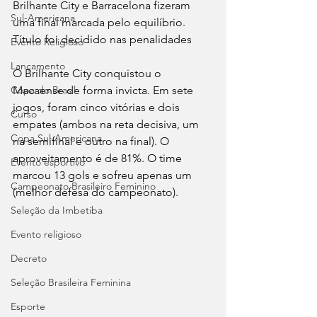
Brilhante City e Barracelona fizeram 
Sul-Americana
uma final marcada pelo equilíbrio. 
Título foi decidido nas penalidades
Evento Religioso
Lançamento
O Brilhante City conquistou o 
Copa do Brasil
Macaense de forma invicta. Em sete 
jogos, foram cinco vitórias e dois 
Curso
empates (ambos na reta decisiva, um 
Copa Sul-Americana
na semifinal e outro na final). O 
aproveitamento é de 81%. O time 
Evento esportivo
marcou 13 gols e sofreu apenas um 
Campeonato Brasileiro Feminino
(melhor defesa do campeonato).
Seleção da Imbetiba
Evento religioso
Decreto
Seleção Brasileira Feminina
Esporte