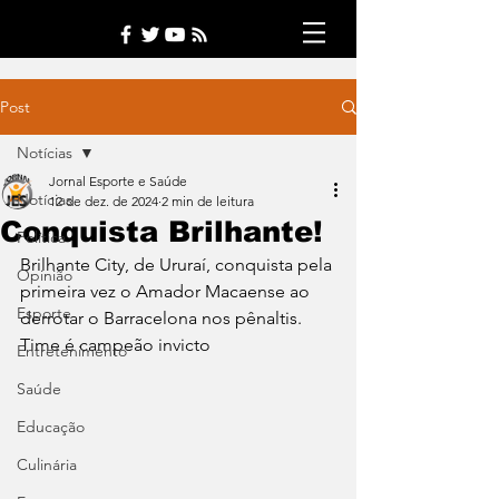
Post
Notícias
Jornal Esporte e Saúde
Notícias
12 de dez. de 2024
2 min de leitura
Conquista Brilhante!
Política
Brilhante City, de Ururaí, conquista pela 
Opinião
primeira vez o Amador Macaense ao 
Esporte
derrotar o Barracelona nos pênaltis. 
Time é campeão invicto
Entretenimento
Saúde
Educação
Culinária