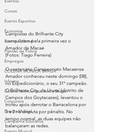
Eventos
Cursos
Evento Esportivo
Economia
Campistas do Brilhante City 
conquistam pela primeira vez o 
Evento Cultural
Amador de Macaé 
Plantão de Polícia
(Fotos: Tiago Ferreira)
Empregos
O centenário Campeonato Macaense 
COLUNA MÔNICA BRAGA
Amador conheceu neste domingo (08), 
Informe
no Expedicionário, o seu 31º campeão. 
O Brilhante City, de Ururaí (distrito de 
Coluna Nutricionista Janira Braga
Campos dos Goytacazes), levantou o 
Concursos
troféu após derrotar o Barracelona por 
Evento Musical
3 a 2 na disputa por pênaltis. No 
tempo normal, as duas equipes não 
Campanha Educativa
balançaram as redes.
Evento Musical