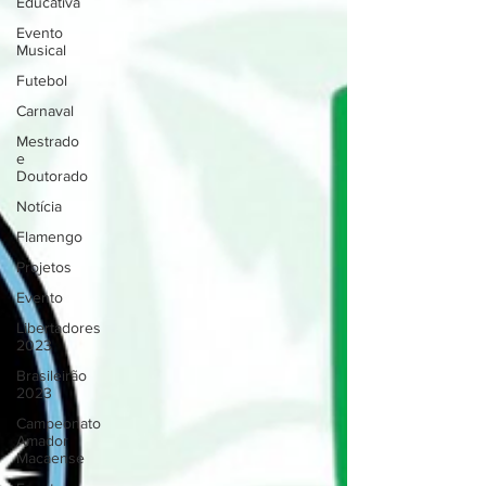
Educativa
Evento
Musical
Futebol
Carnaval
Mestrado
e
Doutorado
Notícia
Flamengo
Projetos
Evento
Libertadores
2023
Brasileirão
2023
Campeonato
Amador
Macaense