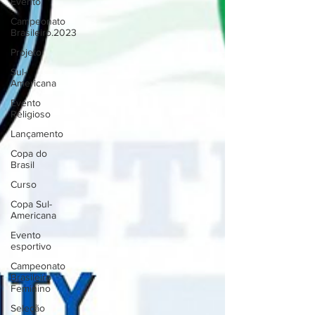
Evento
Campeonato
Brasileiro.2023
Projeto
Sul-
Americana
Evento
Religioso
Lançamento
Copa do
Brasil
Curso
Copa Sul-
Americana
Evento
esportivo
Campeonato
Brasileiro
Feminino
Seleção