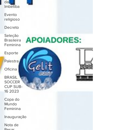
da
Imbetiba
Evento
religioso
Decreto
Seleção
Brasileira
Feminina
Esporte
Palestra
Oficina
BRASIL
SOCCER
CUP SUB-
16 2023
Copa do
Mundo
Feminina
Inauguração
Nota de
Pesar