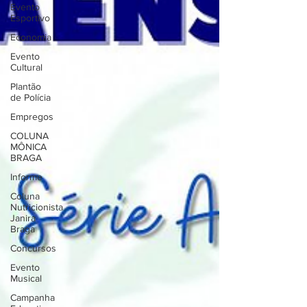
Evento
Esportivo
Economia
Evento
Cultural
Plantão
de Polícia
Empregos
COLUNA
MÔNICA
BRAGA
Informe
Coluna
Nutricionista
Janira
Braga
Concursos
Evento
Musical
Campanha