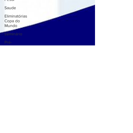
Saude
Eliminatórias
Copa do
Mundo
seminário
Pré-
Olímpico:
Brasil
Seminário
Cursos
Palestra
Notícia
Taça
Guanabara
Feminina
V4 Escola
de Vôlei
Macaé
Carnaval