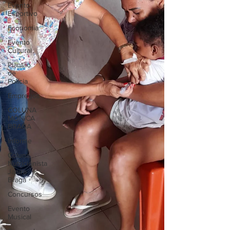
Evento
Esportivo
Economia
Evento
Cultural
Plantão
de
Polícia
Empregos
COLUNA
MÔNICA
BRAGA
Informe
Coluna
Nutricionista
Janira
Braga
Concursos
Evento
Musical