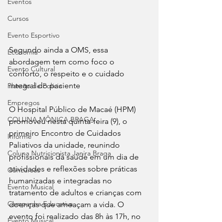
Eventos
Cursos
Evento Esportivo
Segundo ainda a OMS, essa 
Economia
abordagem tem como foco o 
Evento Cultural
conforto, o respeito e o cuidado 
integral do paciente
Plantão de Polícia
Empregos
O Hospital Público de Macaé (HPM) 
COLUNA MÔNICA BRAGA
promoveu nesta quinta-feira (9), o 
primeiro Encontro de Cuidados 
Informe
Paliativos da unidade, reunindo 
Coluna Nutricionista Janira Braga
profissionais da saúde em um dia de 
atividades e reflexões sobre práticas 
Concursos
humanizadas e integradas no 
Evento Musical
tratamento de adultos e crianças com 
Campanha Educativa
doenças que ameaçam a vida. O 
evento foi realizado das 8h às 17h, no 
Evento Musical