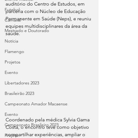
auditório do Centro de Estudos, em 
Futebol
parceria com o Núcleo de Educação 
Permanente em Saúde (Neps), e reuniu 
Carnaval
equipes multidisciplinares da área da 
Mestrado e Doutorado
saúde.
Notícia
Flamengo
Projetos
Evento
Libertadores 2023
Brasileirão 2023
Campeonato Amador Macaense
Evento
Coordenado pela médica Sylvia Gama 
Campeonato Brasileiro.2023
Costa, o encontro teve como objetivo 
compartilhar experiências, ampliar o 
Projeto