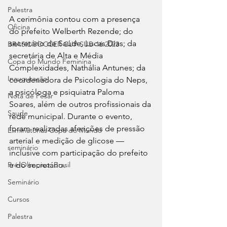
Palestra
A cerimônia contou com a presença 
Oficina
do prefeito Welberth Rezende; do 
secretário de Saúde, Lucas Dias; da 
BRASIL SOCCER CUP SUB-16 2023
secretária de Alta e Média 
Copa do Mundo Feminina
Complexidades, Nathália Antunes; da 
Inauguração
coordenadora de Psicologia do Neps, 
a psicóloga e psiquiatra Paloma 
Nota de Pesar
Soares, além de outros profissionais da 
Saude
rede municipal. Durante o evento, 
foram realizadas aferições de pressão 
Eliminatórias Copa do Mundo
arterial e medição de glicose — 
seminário
inclusive com participação do prefeito 
Pré-Olímpico: Brasil
e do secretário.
Seminário
Cursos
Palestra