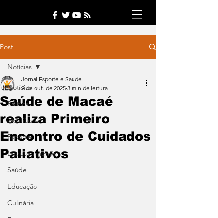
Post
Notícias
Jornal Esporte e Saúde
Notícias
9 de out. de 2025
3 min de leitura
Saúde de Macaé
Política
realiza Primeiro
Opinião
Encontro de Cuidados
Esporte
Paliativos
Entretenimento
Saúde
Educação
Culinária