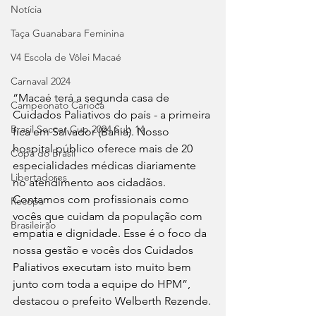
Notícia
Taça Guanabara Feminina
V4 Escola de Vôlei Macaé
Carnaval 2024
“Macaé terá a segunda casa de 
Campeonato Carioca
Cuidados Paliativos do país - a primeira 
Brasil Soccer Cup 2024 Sub 14
fica em Salvador (Bahia). Nosso 
hospital público oferece mais de 20 
Copa do Brasil
especialidades médicas diariamente 
Libertadores
no atendimento aos cidadãos. 
Contamos com profissionais como 
Recopa
vocês que cuidam da população com 
Brasileirão
empatia e dignidade. Esse é o foco da 
nossa gestão e vocês dos Cuidados 
Paliativos executam isto muito bem 
junto com toda a equipe do HPM”, 
destacou o prefeito Welberth Rezende.