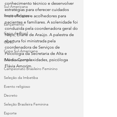
conhecimento técnico e desenvolver 
Sul-Americana
estratégias para oferecer cuidados 
Evento Religioso
mais eficazes e acolhedores para 
pacientes e familiares. A solenidade foi 
Lançamento
conduzida pela coordenadora geral do 
Copa do Brasil
Neps, Eliane de Araújo. A palestra de 
abertura foi ministrada pela 
Curso
coordenadora de Serviços de 
Copa Sul-Americana
Psicologia da Secretaria de Alta e 
Média Complexidades, psicóloga 
Evento esportivo
Flávia Amorim.
Campeonato Brasileiro Feminino
Seleção da Imbetiba
Evento religioso
Decreto
Seleção Brasileira Feminina
Esporte