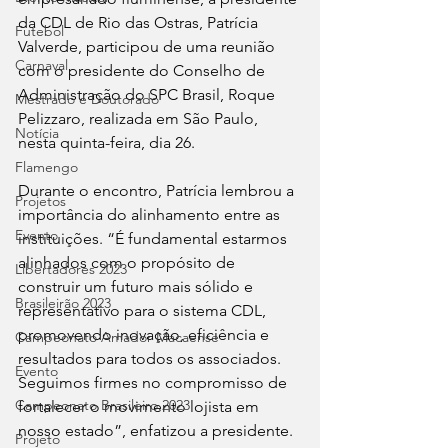
da CDL de Rio das Ostras, Patrícia 
Futebol
Valverde, participou de uma reunião 
Carnaval
com o presidente do Conselho de 
Administração do SPC Brasil, Roque 
Mestrado e Doutorado
Pelizzaro, realizada em São Paulo, 
Notícia
nesta quinta-feira, dia 26.
Flamengo
Durante o encontro, Patrícia lembrou a 
Projetos
importância do alinhamento entre as 
Evento
instituições. “É fundamental estarmos 
alinhados com o propósito de 
Libertadores 2023
construir um futuro mais sólido e 
Brasileirão 2023
representativo para o sistema CDL, 
promovendo inovação, eficiência e 
Campeonato Amador Macaense
resultados para todos os associados. 
Evento
Seguimos firmes no compromisso de 
Campeonato Brasileiro.2023
fortalecer o movimento lojista em 
nosso estado”, enfatizou a presidente.
Projeto