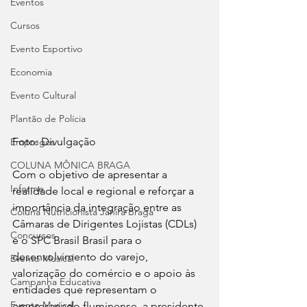
Eventos
Cursos
Evento Esportivo
Economia
Evento Cultural
Plantão de Polícia
Foto: Divulgação
Empregos
COLUNA MÔNICA BRAGA
Com o objetivo de apresentar a 
Informe
realidade local e regional e reforçar a 
importância da integração entre as 
Coluna Nutricionista Janira Braga
Câmaras de Dirigentes Lojistas (CDLs) 
Concursos
e o SPC Brasil Brasil para o 
desenvolvimento do varejo, 
Evento Musical
valorização do comércio e o apoio às 
Campanha Educativa
entidades que representam o 
Evento Musical
empresariado fluminense, a presidente 