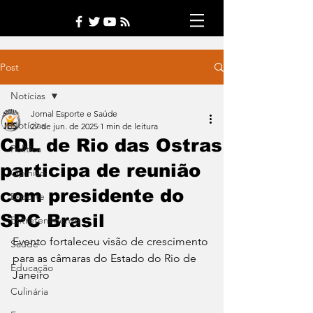
Post
Notícias
Jornal Esporte e Saúde
Notícias
27 de jun. de 2025
1 min de leitura
CDL de Rio das Ostras
Política
participa de reunião
Opinião
com presidente do
Esporte
SPC Brasil
Entretenimento
Evento fortaleceu visão de crescimento 
Saúde
para as câmaras do Estado do Rio de 
Educação
Janeiro
Culinária