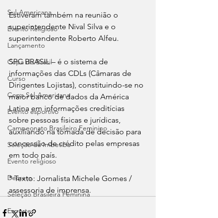
Sul-Americana
Estiveram também na reunião o 
superintendente Nival Silva e o 
Evento Religioso
superintendente Roberto Alfeu.
Lançamento
SPC BRASIL – é o sistema de 
Copa do Brasil
informações das CDLs (Câmaras de 
Curso
Dirigentes Lojistas), constituindo-se no 
Copa Sul-Americana
maior banco de dados da América 
Latina em informações creditícias 
Evento esportivo
sobre pessoas físicas e jurídicas, 
Campeonato Brasileiro Feminino
auxiliando na tomada de decisão para 
concessão de crédito pelas empresas 
Seleção da Imbetiba
em todo país.
Evento religioso
Decreto
* Texto: Jornalista Michele Gomes / 
assessoria de imprensa.
Seleção Brasileira Feminina
Esporte