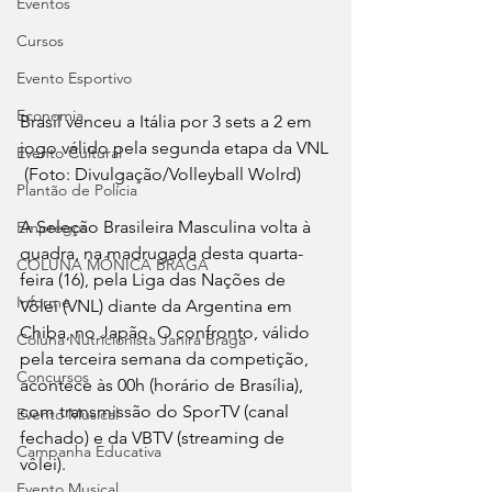
Eventos
Cursos
Evento Esportivo
Economia
Brasil venceu a Itália por 3 sets a 2 em 
jogo válido pela segunda etapa da VNL
Evento Cultural
 (Foto: Divulgação/Volleyball Wolrd)
Plantão de Polícia
A Seleção Brasileira Masculina volta à 
Empregos
quadra, na madrugada desta quarta-
COLUNA MÔNICA BRAGA
feira (16), pela Liga das Nações de 
Informe
Vôlei (VNL) diante da Argentina em 
Chiba, no Japão. O confronto, válido 
Coluna Nutricionista Janira Braga
pela terceira semana da competição, 
Concursos
acontece às 00h (horário de Brasília), 
com transmissão do SporTV (canal 
Evento Musical
fechado) e da VBTV (streaming de 
Campanha Educativa
vôlei).
Evento Musical