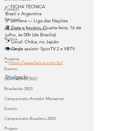
✅ FICHA TÉCNICA
Futebol
Brasil x Argentina
Carnaval
3° semana — Liga das Nações
📆 Data e horário: Quarta-feira, 16 de 
Mestrado e Doutorado
julho, às 00h (de Brasília)
Notícia
📍 Local: Chiba, no Japão
👁️ Onde assistir: SporTV 2 e VBTV
Flamengo
Projetos
* 
https://www.lance.com.br/
Evento
Divulgação:
Libertadores 2023
Brasileirão 2023
Campeonato Amador Macaense
Evento
Campeonato Brasileiro.2023
Projeto