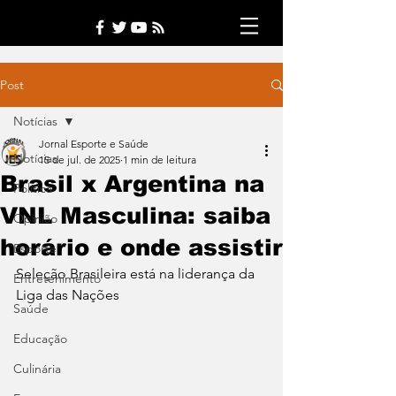
Post
Notícias
Jornal Esporte e Saúde
Notícias
15 de jul. de 2025
1 min de leitura
Brasil x Argentina na
Política
VNL Masculina: saiba
Opinião
horário e onde assistir
Esporte
Seleção Brasileira está na liderança da 
Entretenimento
Liga das Nações
Saúde
Educação
Culinária