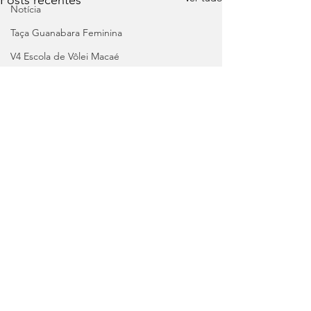
Notícia
Taça Guanabara Feminina
V4 Escola de Vôlei Macaé
Carnaval 2024
Campeonato Carioca
Brasil Soccer Cup 2024 Sub 14
Copa do Brasil
Libertadores
Recopa
Brasileirão
Comentários