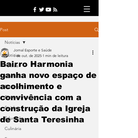
Post
Notícias
Jornal Esporte e Saúde
Notícias
1 de out. de 2025
1 min de leitura
Bairro Harmonia
Política
ganha novo espaço de
Opinião
acolhimento e
Esporte
convivência com a
Entretenimento
construção da Igreja
Saúde
de Santa Teresinha
Educação
Culinária