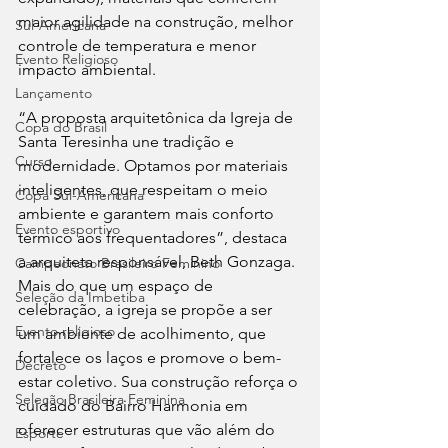
maior agilidade na construção, melhor 
Sul-Americana
controle de temperatura e menor 
Evento Religioso
impacto ambiental.
Lançamento
“A proposta arquitetônica da Igreja de 
Copa do Brasil
Santa Teresinha une tradição e 
Curso
modernidade. Optamos por materiais 
inteligentes, que respeitam o meio 
Copa Sul-Americana
ambiente e garantem mais conforto 
Evento esportivo
térmico aos frequentadores”, destaca 
a arquiteta responsável, Beth Gonzaga.
Campeonato Brasileiro Feminino
Mais do que um espaço de 
Seleção da Imbetiba
celebração, a igreja se propõe a ser 
Evento religioso
um ambiente de acolhimento, que 
fortalece os laços e promove o bem-
Decreto
estar coletivo. Sua construção reforça o 
Seleção Brasileira Feminina
cuidado do Bairro Harmonia em 
oferecer estruturas que vão além do 
Esporte