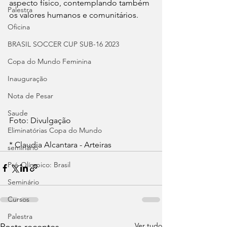
aspecto físico, contemplando também 
Palestra
os valores humanos e comunitários.
Oficina
BRASIL SOCCER CUP SUB-16 2023
Copa do Mundo Feminina
Inauguração
Nota de Pesar
Saude
Foto: Divulgação
Eliminatórias Copa do Mundo
* Claudia Alcantara - Arteiras
seminário
Pré-Olímpico: Brasil
Seminário
Cursos
Palestra
Ver tudo
Posts recentes