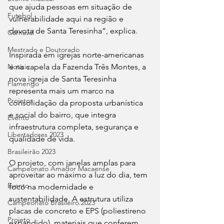
que ajuda pessoas em situação de 
Futebol
vulnerabilidade aqui na região e 
devota de Santa Teresinha”, explica.
Carnaval
Mestrado e Doutorado
Inspirada em igrejas norte-americanas 
e na capela da Fazenda Três Montes, a 
Notícia
nova igreja de Santa Teresinha 
Flamengo
representa mais um marco na 
Projetos
consolidação da proposta urbanística 
e social do bairro, que integra 
Evento
infraestrutura completa, segurança e 
Libertadores 2023
qualidade de vida.
Brasileirão 2023
O projeto, com janelas amplas para 
Campeonato Amador Macaense
aproveitar ao máximo a luz do dia, tem 
Evento
foco na modernidade e 
sustentabilidade. A estrutura utiliza 
Campeonato Brasileiro.2023
placas de concreto e EPS (poliestireno 
Projeto
expandido), materiais que conferem 