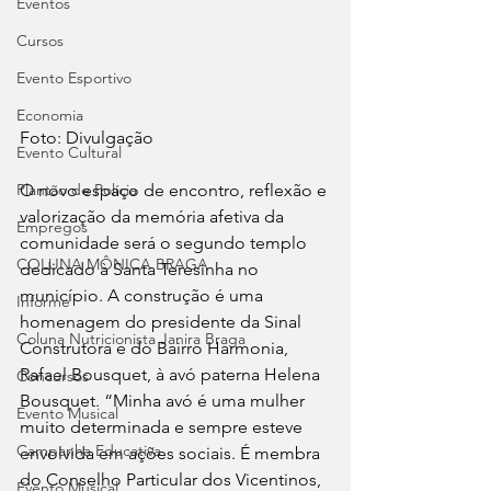
Eventos
Cursos
Evento Esportivo
Economia
Foto: Divulgação
Evento Cultural
O novo espaço de encontro, reflexão e 
Plantão de Polícia
valorização da memória afetiva da 
Empregos
comunidade será o segundo templo 
COLUNA MÔNICA BRAGA
dedicado à Santa Teresinha no 
município. A construção é uma 
Informe
homenagem do presidente da Sinal 
Coluna Nutricionista Janira Braga
Construtora e do Bairro Harmonia, 
Rafael Bousquet, à avó paterna Helena 
Concursos
Bousquet. “Minha avó é uma mulher 
Evento Musical
muito determinada e sempre esteve 
Campanha Educativa
envolvida em ações sociais. É membra 
do Conselho Particular dos Vicentinos, 
Evento Musical