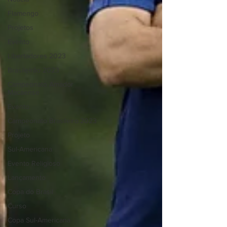
Flamengo
Projetos
Evento
Libertadores 2023
Brasileirão 2023
Campeonato Amador
Macaense
Evento
Campeonato Brasileiro.2023
Projeto
Sul-Americana
Evento Religioso
Lançamento
Copa do Brasil
Curso
Copa Sul-Americana