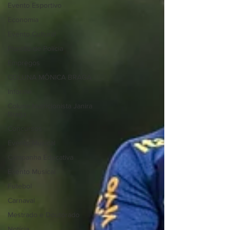
Evento Esportivo
Economia
Evento Cultural
Plantão de Polícia
Empregos
COLUNA MÔNICA BRAGA
Informe
Coluna Nutricionista Janira
Braga
Concursos
Evento Musical
Campanha Educativa
Evento Musical
Futebol
Carnaval
Mestrado e Doutorado
Notícia