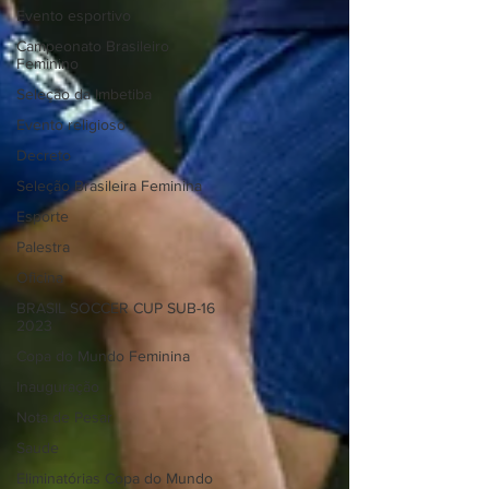
Evento esportivo
Campeonato Brasileiro
Feminino
Seleção da Imbetiba
Evento religioso
Decreto
Seleção Brasileira Feminina
Esporte
Palestra
Oficina
BRASIL SOCCER CUP SUB-16
2023
Copa do Mundo Feminina
Inauguração
Nota de Pesar
Saude
Eliminatórias Copa do Mundo