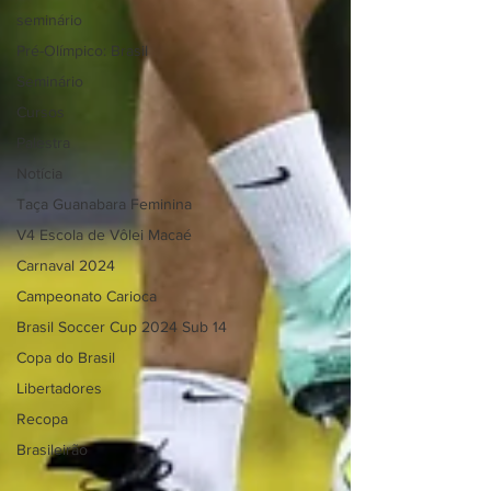
seminário
Pré-Olímpico: Brasil
Seminário
Cursos
Palestra
Notícia
Taça Guanabara Feminina
V4 Escola de Vôlei Macaé
Carnaval 2024
Campeonato Carioca
Brasil Soccer Cup 2024 Sub 14
Copa do Brasil
Libertadores
Recopa
Brasileirão