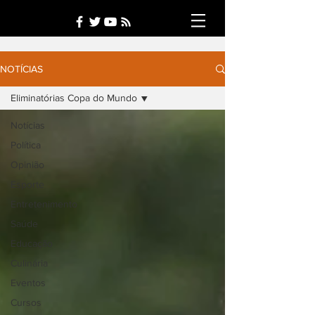
NOTÍCIAS
Eliminatórias Copa do Mundo
Notícias
Política
Opinião
Esporte
Entretenimento
Saúde
Educação
Culinária
Eventos
Cursos