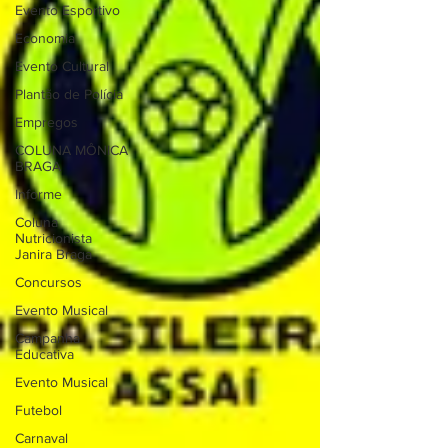
Evento Esportivo
Economia
Evento Cultural
Plantão de Polícia
Empregos
COLUNA MÔNICA
BRAGA
Informe
Coluna
Nutricionista
Janira Braga
Concursos
Evento Musical
Campanha
Educativa
Evento Musical
Futebol
Carnaval