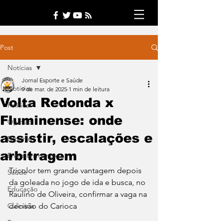
Post
Notícias
Jornal Esporte e Saúde
Notícias
9 de mar. de 2025
1 min de leitura
Volta Redonda x
Política
Fluminense: onde
Opinião
assistir, escalações e
Esporte
arbitragem
Entretenimento
Tricolor tem grande vantagem depois 
Saúde
da goleada no jogo de ida e busca, no 
Educação
Raulino de Oliveira, confirmar a vaga na 
Culinária
decisão do Carioca