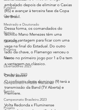
embalado depois de eliminar o Caxias 
Futebol
(RS) e avançar à terceira fase da Copa 
Carnaval
do Brasil.
Mestrado e Doutorado
Dessa forma, os comandados do 
Notícia
técnico Mano Menezes têm uma 
grande vantagem para ficar com uma 
Flamengo
vaga na final do Estadual. Do outro 
Projetos
lado da chave, o Flamengo venceu o 
Evento
Vasco no primeiro jogo por 1 a 0 e tem 
a vantagem no clássico.
Libertadores 2023
Brasileirão 2023
Onde assistir
O confronto deste domingo (9) terá a 
Campeonato Amador Macaense
transmissão da Band (TV Aberta) e 
Evento
Premiere.
Campeonato Brasileiro.2023
Volta Redonda x Fluminense
Projeto