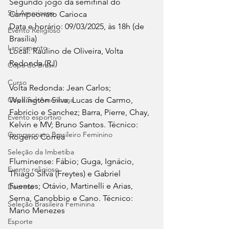
Segundo jogo da semifinal do 
Sul-Americana
Campeonato Carioca
Data e horário: 09/03/2025, às 18h (de 
Evento Religioso
Brasília)
Lançamento
Local: Raulino de Oliveira, Volta 
Redonda (RJ)
Copa do Brasil
Curso
Volta Redonda: Jean Carlos; 
Copa Sul-Americana
Wellington Silva, Lucas de Carmo, 
Fabricio e Sanchez; Barra, Pierre, Chay, 
Evento esportivo
Kelvin e MV; Bruno Santos. Técnico: 
Campeonato Brasileiro Feminino
Rogério Corrêa
Seleção da Imbetiba
Fluminense: Fábio; Guga, Ignácio, 
Evento religioso
Thiago Silva (Freytes) e Gabriel 
Fuentes; Otávio, Martinelli e Arias, 
Decreto
Serna, Canobbio e Cano. Técnico: 
Seleção Brasileira Feminina
Mano Menezes
Esporte