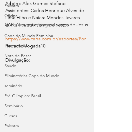
Árbitro: Alex Gomes Stefano
Palestra
Assistentes: Carlos Henrique Alves de 
Oficina
Lima Filho e Naiara Mendes Tavares
VAR: Alexandre Vargas Tavares de Jesus
BRASIL SOCCER CUP SUB-16 2023
Copa do Mundo Feminina
https://www.terra.com.br/esportes/Por
Inauguração
Redação Jogada10
Nota de Pesar
Divulgação:
Saude
Eliminatórias Copa do Mundo
seminário
Pré-Olímpico: Brasil
Seminário
Cursos
Palestra