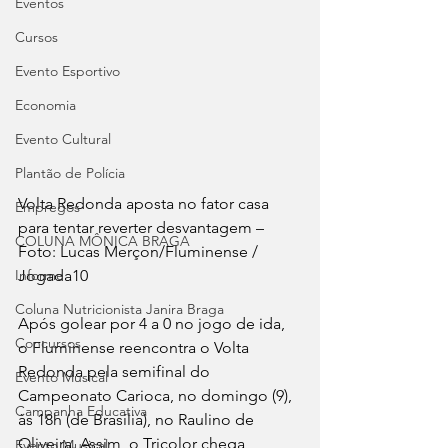
Eventos
Cursos
Evento Esportivo
Economia
Evento Cultural
Plantão de Polícia
Volta Redonda aposta no fator casa 
Empregos
para tentar reverter desvantagem –
COLUNA MÔNICA BRAGA
Foto: Lucas Merçon/Fluminense / 
Informe
Jogada10
Coluna Nutricionista Janira Braga
Após golear por 4 a 0 no jogo de ida, 
Concursos
o Fluminense reencontra o Volta 
Redonda pela semifinal do 
Evento Musical
Campeonato Carioca, no domingo (9), 
Campanha Educativa
às 18h (de Brasília), no Raulino de 
Oliveira. Assim, o Tricolor chega 
Evento Musical