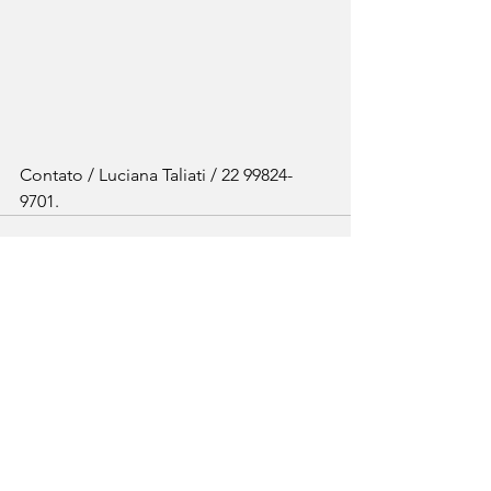
Contato / Luciana Taliati / 22 99824-
9701.
Ver tudo
Posts recentes