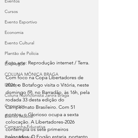
Eventos
Cursos
Evento Esportivo
Economia
Evento Cultural
Plantão de Polícia
Foto arte: Reprodução internet / Terra.
Empregos
COLUNA MÔNICA BRAGA
Com foco na Copa Libertadores de 
Informe
2026, o Botafogo visita o Vitória, neste 
domingo (9), no Barradão, às 16h, pela 
Coluna Nutricionista Janira Braga
rodada 33 desta edição do 
Concursos
Campeonato Brasileiro. Com 51 
pontos, o Glorioso ocupa a sexta 
Evento Musical
colocação. A Libertadores-2026 
Campanha Educativa
contempla os sete primeiros 
colocados. O Fogão estaria, portanto, 
Evento Musical