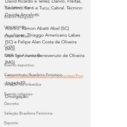
David Ricardo e Telles; Danilo, Freitas, 
Sul-Americana
Savarino, Santi e Tucu; Cabral. Técnico: 
Davide Ancelotti.
Evento Religioso
Lançamento
Árbitro: Ramon Abatti Abel (SC)
Auxiliares: Thiaggo Americano Labes 
Copa do Brasil
(SC) e Felipe Alan Costa de Oliveira 
Curso
(MG)
Copa Sul-Americana
VAR: Igor Junio Benevenuto de Oliveira 
(MG)
Evento esportivo
Campeonato Brasileiro Feminino
https://www.terra.com.br/esportes/Por
: 
Jogada10
Seleção da Imbetiba
Evento religioso
Divulgação:
Decreto
Seleção Brasileira Feminina
Esporte