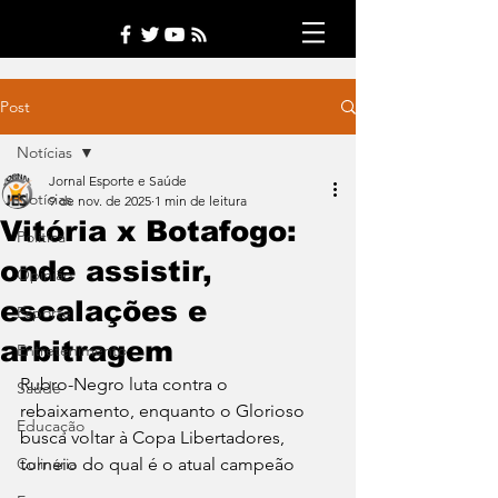
Post
Notícias
Jornal Esporte e Saúde
Notícias
9 de nov. de 2025
1 min de leitura
Vitória x Botafogo:
Política
onde assistir,
Opinião
escalações e
Esporte
arbitragem
Entretenimento
Rubro-Negro luta contra o 
Saúde
rebaixamento, enquanto o Glorioso 
Educação
busca voltar à Copa Libertadores, 
Culinária
torneio do qual é o atual campeão