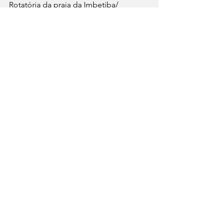
Rotatória da praia da Imbetiba/  
Macaé/RJ
Ver tudo
Posts recentes