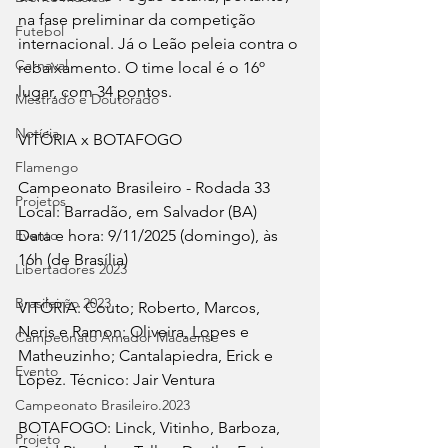
na fase preliminar da competição 
Futebol
internacional. Já o Leão peleia contra o 
Carnaval
rebaixamento. O time local é o 16º 
lugar, com 34 pontos.
Mestrado e Doutorado
Notícia
VITÓRIA x BOTAFOGO
Flamengo
Campeonato Brasileiro - Rodada 33
Projetos
Local: Barradão, em Salvador (BA)
Evento
Data e hora: 9/11/2025 (domingo), às 
16h (de Brasília)
Libertadores 2023
Brasileirão 2023
VITÓRIA: Couto; Roberto, Marcos, 
Neris e Ramon; Oliveira, Lopes e 
Campeonato Amador Macaense
Matheuzinho; Cantalapiedra, Erick e 
Evento
López. Técnico: Jair Ventura
Campeonato Brasileiro.2023
BOTAFOGO: Linck, Vitinho, Barboza, 
Projeto