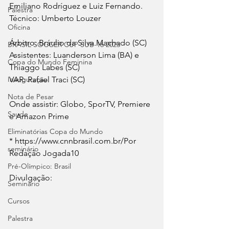
Emiliano Rodríguez e Luiz Fernando. 
Palestra
Técnico: Umberto Louzer
Oficina
Árbitro: Bráulio da Silva Machado (SC)
BRASIL SOCCER CUP SUB-16 2023
Assistentes: Luanderson Lima (BA) e 
Copa do Mundo Feminina
Thiaggo Labes (SC)
Inauguração
VAR: Rafael Traci (SC)
Nota de Pesar
Onde assistir: Globo, SporTV, Premiere 
Saude
e Amazon Prime
Eliminatórias Copa do Mundo
* https://www.cnnbrasil.com.br/Por 
seminário
Redação Jogada10
Pré-Olímpico: Brasil
Divulgação:
Seminário
Cursos
Palestra