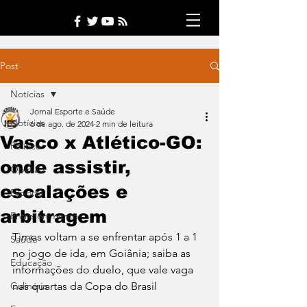
Post
Notícias
Jornal Esporte e Saúde
Notícias
6 de ago. de 2024
2 min de leitura
Vasco x Atlético-GO:
Política
onde assistir,
Opinião
escalações e
Esporte
arbitragem
Entretenimento
Times voltam a se enfrentar após 1 a 1 
Saúde
no jogo de ida, em Goiânia; saiba as 
Educação
informações do duelo, que vale vaga 
Culinária
nas quartas da Copa do Brasil