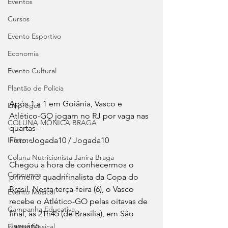
Eventos
Cursos
Evento Esportivo
Economia
Evento Cultural
Plantão de Polícia
Após 1 a 1 em Goiânia, Vasco e 
Empregos
Atlético-GO jogam no RJ por vaga nas 
COLUNA MÔNICA BRAGA
quartas –
Informe
Foto: Jogada10 / Jogada10
Coluna Nutricionista Janira Braga
Chegou a hora de conhecermos o 
Concursos
primeiro quadrifinalista da Copa do 
Brasil. Nesta terça-feira (6), o Vasco 
Evento Musical
recebe o Atlético-GO pelas oitavas de 
Campanha Educativa
final, às 21h45 (de Brasília), em São 
Januário.
Evento Musical