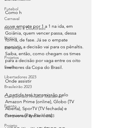
Futebol
Como h
Carnaval
ouve empate por 1 a 1 na ida, em 
Mestrado e Doutorado
Goiânia, quem vencer passa, dessa 
Notícia
forma, de fase. Já se o empate 
persistir, a decisão vai para os pênaltis. 
Flamengo
Saiba, então, como chegam os times 
Projetos
para a decisão por vaga entre os oito 
Evento
melhores da Copa do Brasil.
Libertadores 2023
Onde assistir
Brasileirão 2023
A partida terá transmissão pelo 
Campeonato Amador Macaense
Amazon Prime (online), Globo (TV 
Evento
Aberta), SporTV (TV fechada) e 
Premiere (Pay-Per-View).
Campeonato Brasileiro.2023
Projeto