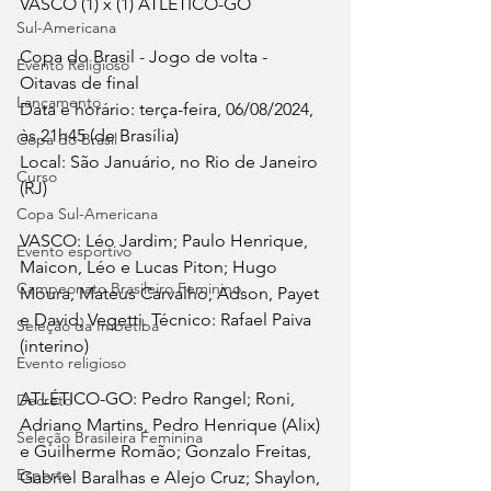
VASCO (1) x (1) ATLÉTICO-GO
Sul-Americana
Copa do Brasil - Jogo de volta - 
Evento Religioso
Oitavas de final
Lançamento
Data e horário: terça-feira, 06/08/2024, 
às 21h45 (de Brasília)
Copa do Brasil
Local: São Januário, no Rio de Janeiro 
Curso
(RJ)
Copa Sul-Americana
VASCO: Léo Jardim; Paulo Henrique, 
Evento esportivo
Maicon, Léo e Lucas Piton; Hugo 
Campeonato Brasileiro Feminino
Moura, Mateus Carvalho, Adson, Payet 
e David; Vegetti. Técnico: Rafael Paiva 
Seleção da Imbetiba
(interino)
Evento religioso
ATLÉTICO-GO: Pedro Rangel; Roni, 
Decreto
Adriano Martins, Pedro Henrique (Alix) 
Seleção Brasileira Feminina
e Guilherme Romão; Gonzalo Freitas, 
Esporte
Gabriel Baralhas e Alejo Cruz; Shaylon, 