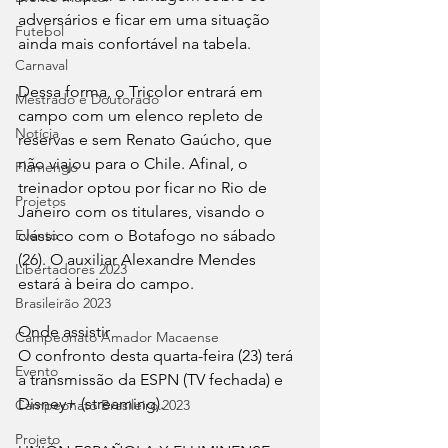
adversários e ficar em uma situação 
Futebol
ainda mais confortável na tabela.
Carnaval
Dessa forma, o Tricolor entrará em 
Mestrado e Doutorado
campo com um elenco repleto de 
Notícia
reservas e sem Renato Gaúcho, que 
não viajou para o Chile. Afinal, o 
Flamengo
treinador optou por ficar no Rio de 
Projetos
Janeiro com os titulares, visando o 
Evento
clássico com o Botafogo no sábado 
(26). O auxiliar Alexandre Mendes 
Libertadores 2023
estará à beira do campo.
Brasileirão 2023
Onde assistir
Campeonato Amador Macaense
O confronto desta quarta-feira (23) terá 
Evento
a transmissão da ESPN (TV fechada) e  
Disney+ (streaming).
Campeonato Brasileiro.2023
Projeto