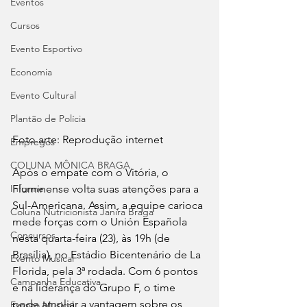
Eventos
Cursos
Evento Esportivo
Economia
Evento Cultural
Plantão de Polícia
Foto arte: Reprodução internet
Empregos
COLUNA MÔNICA BRAGA
Após o empate com o Vitória, o 
Informe
Fluminense volta suas atenções para a 
Sul-Americana. Assim, a equipe carioca 
Coluna Nutricionista Janira Braga
mede forças com o Unión Española 
Concursos
nesta quarta-feira (23), às 19h (de 
Brasília), no Estádio Bicentenário de La 
Evento Musical
Florida, pela 3ª rodada. Com 6 pontos 
Campanha Educativa
e na liderança do Grupo F, o time 
pode ampliar a vantagem sobre os 
Evento Musical