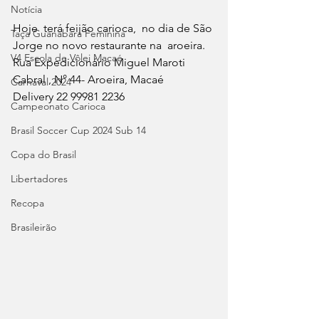
Notícia
Hoje  terá feijão carioca,  no dia de São 
Taça Guanabara Feminina
Jorge no novo restaurante na  aroeira.
V4 Escola de Vôlei Macaé
Rua Expedicionário Miguel Maroti 
Cabral , N° 44- Aroeira, Macaé 
Carnaval 2024
Delivery 22 99981 2236
Campeonato Carioca
Brasil Soccer Cup 2024 Sub 14
Copa do Brasil
Libertadores
Recopa
Brasileirão