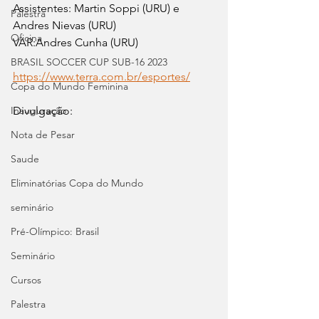
Assistentes: Martin Soppi (URU) e 
Palestra
Andres Nievas (URU)
Oficina
VAR:Andres Cunha (URU)
BRASIL SOCCER CUP SUB-16 2023
https://www.terra.com.br/esportes/
Copa do Mundo Feminina
Inauguração
Divulgação:
Nota de Pesar
Saude
Eliminatórias Copa do Mundo
seminário
Pré-Olímpico: Brasil
Seminário
Cursos
Palestra