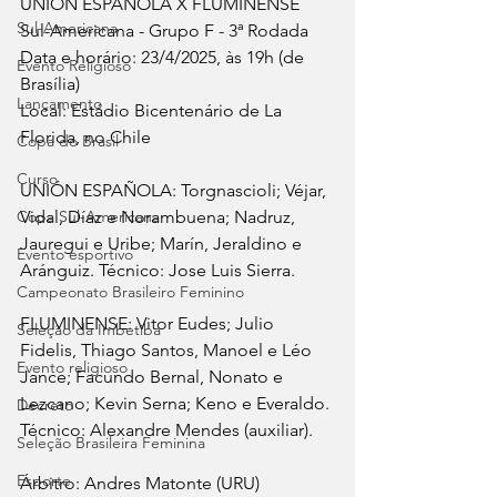
UNIÓN ESPAÑOLA X FLUMINENSE
Sul-Americana
Sul-Americana - Grupo F - 3ª Rodada
Data e horário: 23/4/2025, às 19h (de 
Evento Religioso
Brasília)
Lançamento
Local: Estádio Bicentenário de La 
Florida, no Chile
Copa do Brasil
Curso
UNIÓN ESPAÑOLA: Torgnascioli; Véjar, 
Copa Sul-Americana
Vidal, Díaz e Norambuena; Nadruz, 
Jauregui e Uribe; Marín, Jeraldino e 
Evento esportivo
Aránguiz. Técnico: Jose Luis Sierra.
Campeonato Brasileiro Feminino
FLUMINENSE: Vitor Eudes; Julio 
Seleção da Imbetiba
Fidelis, Thiago Santos, Manoel e Léo 
Evento religioso
Jance; Facundo Bernal, Nonato e 
Lezcano; Kevin Serna; Keno e Everaldo. 
Decreto
Técnico: Alexandre Mendes (auxiliar).
Seleção Brasileira Feminina
Esporte
Árbitro: Andres Matonte (URU)