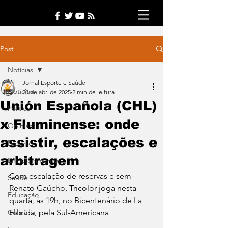
Post
Notícias
Jornal Esporte e Saúde
Notícias
23 de abr. de 2025
2 min de leitura
Unión Española (CHL)
Política
x Fluminense: onde
Opinião
assistir, escalações e
Esporte
arbitragem
Entretenimento
Com escalação de reservas e sem 
Saúde
Renato Gaúcho, Tricolor joga nesta 
Educação
quarta, às 19h, no Bicentenário de La 
Culinária
Florida, pela Sul-Americana