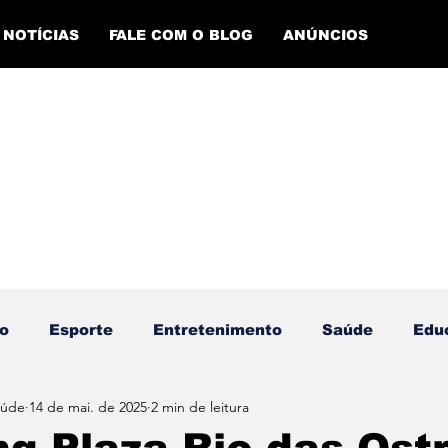
NOTÍCIAS
FALE COM O BLOG
ANÚNCIOS
o
Esporte
Entretenimento
Saúde
Edu
aúde
14 de mai. de 2025
2 min de leitura
ento Esportivo
Economia
Evento Cultural