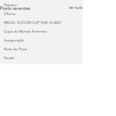
Palestra
Ver tudo
Posts recentes
Oficina
BRASIL SOCCER CUP SUB-16 2023
Copa do Mundo Feminina
Inauguração
Nota de Pesar
Saude
Eliminatórias Copa do Mundo
seminário
Pré-Olímpico: Brasil
Seminário
Cursos
Palestra
Comentários