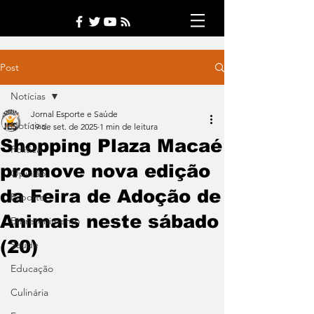
Post
Notícias
Jornal Esporte e Saúde
Notícias
19 de set. de 2025
1 min de leitura
Shopping Plaza Macaé
Política
promove nova edição
Opinião
da Feira de Adoção de
Esporte
Animais neste sábado
Entretenimento
(20)
Saúde
Educação
Culinária