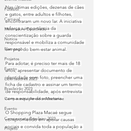
Nas últimas edições, dezenas de cães 
Futebol
e gatos, entre adultos e filhotes, 
Carnaval
encontraram um novo lar. A iniciativa 
reforça a importância da 
Mestrado e Doutorado
conscientização sobre a guarda 
Notícia
responsável e mobiliza a comunidade 
Flamengo
em prol do bem-estar animal.
Projetos
Para adotar, é preciso ter mais de 18 
Evento
anos, apresentar documento de 
identidade com foto, preencher uma 
Libertadores 2023
ficha de cadastro e assinar um termo 
Brasileirão 2023
de responsabilidade, após entrevista 
com a equipe da secretaria.
Campeonato Amador Macaense
Evento
O Shopping Plaza Macaé segue 
Campeonato Brasileiro.2023
comprometido em apoiar causas 
sociais e convida toda a população a 
Projeto