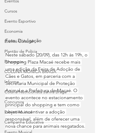
Eventos
Cursos
Evento Esportivo
Economia
Foto: Divulgação
Evento Cultural
Plantão de Polícia
Neste sábado (20/09), das 12h às 19h, o 
Empregos
Shopping Plaza Macaé recebe mais 
uma edição da Feira de Adoção de 
COLUNA MÔNICA BRAGA
Cães e Gatos, em parceria com a 
Informe
Secretaria Municipal de Proteção 
Animal e a Prefeitura de Macaé. O 
Coluna Nutricionista Janira Braga
evento acontece no estacionamento 
Concursos
principal do shopping e tem como 
objetivo incentivar a adoção 
Evento Musical
responsável, além de oferecer uma 
Campanha Educativa
nova chance para animais resgatados.
Evento Musical