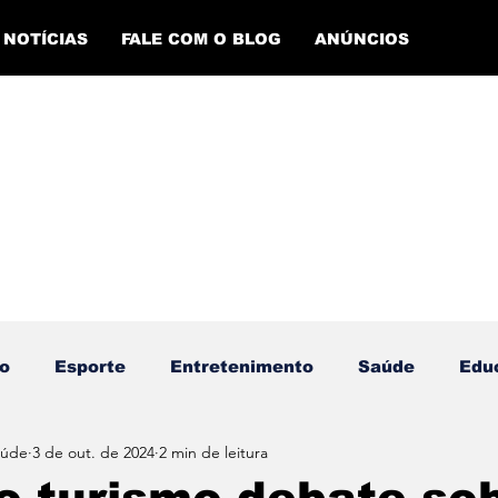
NOTÍCIAS
FALE COM O BLOG
ANÚNCIOS
o
Esporte
Entretenimento
Saúde
Edu
aúde
3 de out. de 2024
2 min de leitura
ento Esportivo
Economia
Evento Cultural