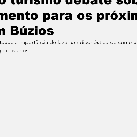
o turismo debate so
mento para os próxi
NICA BRAGA
Informe
Coluna Nutricionista J
m Búzios
cal
Campanha Educativa
Evento Musical
tuada a importância de fazer um diagnóstico de como a 
go dos anos
outorado
Notícia
Flamengo
Projetos
ileirão 2023