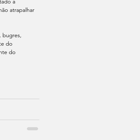
tado a 
não atrapalhar 
, bugres, 
te do 
nte do 