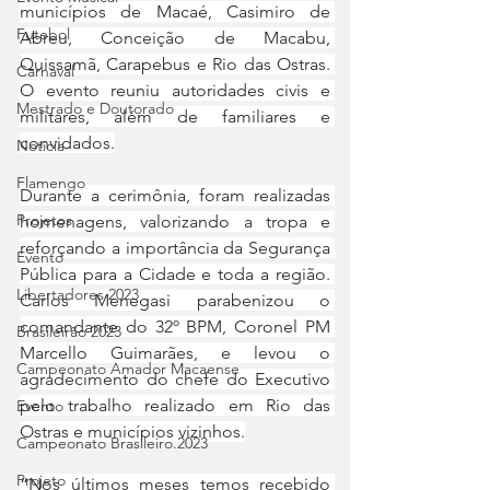
municípios de Macaé, Casimiro de 
Futebol
Abreu, Conceição de Macabu, 
Quissamã, Carapebus e Rio das Ostras. 
Carnaval
O evento reuniu autoridades civis e 
Mestrado e Doutorado
militares, além de familiares e 
convidados.
Notícia
Flamengo
Durante a cerimônia, foram realizadas 
Projetos
homenagens, valorizando a tropa e 
reforçando a importância da Segurança 
Evento
Pública para a Cidade e toda a região. 
Libertadores 2023
Carlos Menegasi parabenizou o 
comandante do 32º BPM, Coronel PM 
Brasileirão 2023
Marcello Guimarães, e levou o 
Campeonato Amador Macaense
agradecimento do chefe do Executivo 
pelo trabalho realizado em Rio das 
Evento
Ostras e municípios vizinhos.
Campeonato Brasileiro.2023
Projeto
“Nos últimos meses temos recebido 