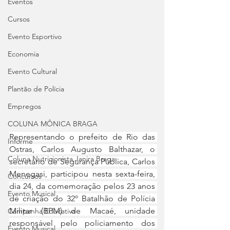
Eventos
Cursos
Evento Esportivo
Economia
Evento Cultural
Plantão de Polícia
Empregos
COLUNA MÔNICA BRAGA
Representando o prefeito de Rio das 
Informe
Ostras, Carlos Augusto Balthazar, o 
Coluna Nutricionista Janira Braga
secretário de Segurança Pública, Carlos 
Menegasi, participou nesta sexta-feira, 
Concursos
dia 24, da comemoração pelos 23 anos 
Evento Musical
de criação do 32º Batalhão de Polícia 
Militar (BPM) de Macaé, unidade 
Campanha Educativa
responsável pelo policiamento dos 
Evento Musical