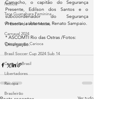
Camacho, o capitão do Segurança 
Notícia
Presente, Edilson dos Santos e o 
Taça Guanabara Feminina
subcoordenador do Segurança 
Presente, subtenente, Renato Sampaio. 
V4 Escola de Vôlei Macaé
Carnaval 2024
* ASCOMTI Rio das Ostras /Fotos: 
Campeonato Carioca
Divulgação.
Brasil Soccer Cup 2024 Sub 14
Copa do Brasil
Libertadores
Recopa
Brasileirão
Ver tudo
Posts recentes