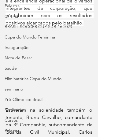
e a excelência operacional de diversos 
Palestra
integrantes da corporação, que 
contribuíram para os resultados 
Oficina
positivos alcançados pelo batalhão.
BRASIL SOCCER CUP SUB-16 2023
Copa do Mundo Feminina
Inauguração
Nota de Pesar
Saude
Eliminatórias Copa do Mundo
seminário
Pré-Olímpico: Brasil
Seminário
Estiveram na solenidade também o 
tenente, Bruno Carvalho, comandante 
Cursos
da 3ª Companhia, subcomandante da 
Palestra
Guarda Civil Municipal, Carlos 