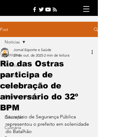
Post
Notícias
Jornal Esporte e Saúde
Notícias
27 de out. de 2025
2 min de leitura
Rio das Ostras
Política
participa de
Opinião
celebração de
Esporte
aniversário do 32º
Entretenimento
BPM
Saúde
Secretário de Segurança Pública 
Educação
representou o prefeito em solenidade 
Culinária
do Batalhão