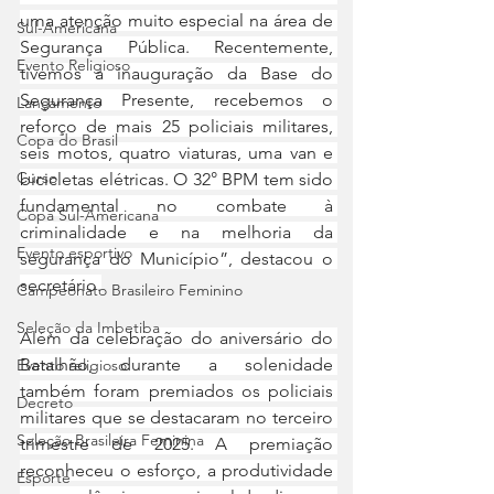
uma atenção muito especial na área de 
Sul-Americana
Segurança Pública. Recentemente, 
Evento Religioso
tivemos a inauguração da Base do 
Segurança Presente, recebemos o 
Lançamento
reforço de mais 25 policiais militares, 
Copa do Brasil
seis motos, quatro viaturas, uma van e 
Curso
bicicletas elétricas. O 32° BPM tem sido 
fundamental no combate à 
Copa Sul-Americana
criminalidade e na melhoria da 
Evento esportivo
segurança do Município”, destacou o 
secretário.
Campeonato Brasileiro Feminino
Seleção da Imbetiba
Além da celebração do aniversário do 
Batalhão, durante a solenidade 
Evento religioso
também foram premiados os policiais 
Decreto
militares que se destacaram no terceiro 
Seleção Brasileira Feminina
trimestre de 2025. A premiação 
reconheceu o esforço, a produtividade 
Esporte