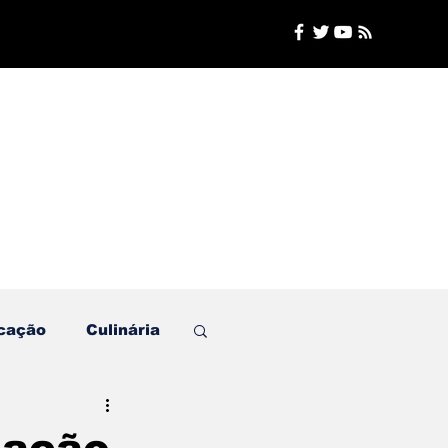
cação
Culinária
Plantão de Polícia