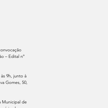
 convocação 
o – Edital nº 
s 9h, junto à 
lva Gomes, 50, 
a Municipal de 