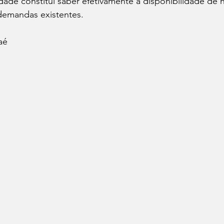
idade constitui saber efetivamente a disponibilidade de 
 demandas existentes.
aé