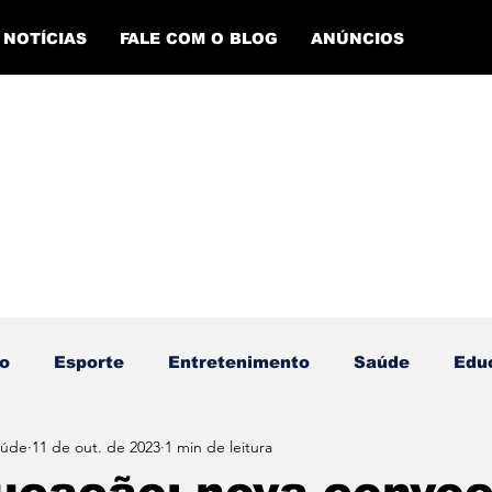
NOTÍCIAS
FALE COM O BLOG
ANÚNCIOS
o
Esporte
Entretenimento
Saúde
Edu
aúde
11 de out. de 2023
1 min de leitura
ento Esportivo
Economia
Evento Cultural