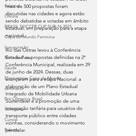
Palestra
mais de 500 propostas foram 
discutidas nas cidades e agora estão 
Oficina
sendo debatidas e votadas em âmbito 
BRASIL SOCCER CUP SUB-16 2023
estadual, em preparação para a etapa 
nacional.
Copa do Mundo Feminina
Inauguração
Rio das Ostras levou à Conferência 
Estadual as propostas definidas na 2ª 
Nota de Pesar
Conferência Municipal, realizada em 29 
Saude
de junho de 2024. Dessas, duas 
Eliminatórias Copa do Mundo
avançaram para a etapa Nacional: a 
elaboração de um Plano Estadual 
seminário
Integrado de Mobilidade Urbana 
Pré-Olímpico: Brasil
Sustentável e a promoção de uma 
integração tarifária para usuários do 
Seminário
transporte público entre cidades 
Cursos
vizinhas, considerando o movimento 
Palestra
pendular.