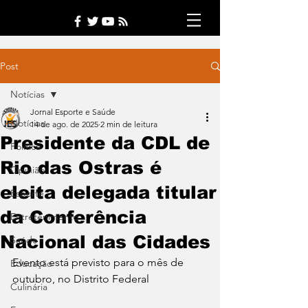
Post
Notícias
Jornal Esporte e Saúde
Notícias
14 de ago. de 2025
2 min de leitura
Presidente da CDL de
Política
Rio das Ostras é
Opinião
eleita delegada titular
Esporte
da Conferência
Entretenimento
Nacional das Cidades
Saúde
Evento está previsto para o mês de 
Educação
outubro, no Distrito Federal
Culinária