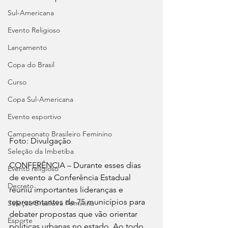
Sul-Americana
Evento Religioso
Lançamento
Copa do Brasil
Curso
Copa Sul-Americana
Evento esportivo
Campeonato Brasileiro Feminino
Foto: Divulgação
Seleção da Imbetiba
CONFERÊNCIA – Durante esses dias 
Evento religioso
de evento a Conferência Estadual 
Decreto
reuniu importantes lideranças e 
representantes de 75 municípios para 
Seleção Brasileira Feminina
debater propostas que vão orientar 
Esporte
políticas urbanas no estado. Ao todo, 