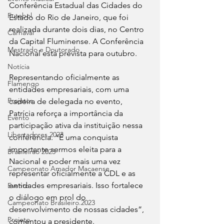
Conferência Estadual das Cidades do 
Futebol
Estado do Rio de Janeiro, que foi 
realizada durante dois dias, no Centro 
Carnaval
da Capital Fluminense. A Conferência 
Mestrado e Doutorado
Nacional está prevista para outubro.
Notícia
Representando oficialmente as 
Flamengo
entidades empresariais, com uma 
Projetos
cadeira de delegada no evento, 
Patrícia reforça a importância da 
Evento
participação ativa da instituição nessa 
Libertadores 2023
conferência. “É uma conquista 
importante sermos eleita para a 
Brasileirão 2023
Nacional e poder mais uma vez 
Campeonato Amador Macaense
representar oficialmente a CDL e as 
entidades empresariais. Isso fortalece 
Evento
o diálogo em prol do 
Campeonato Brasileiro.2023
desenvolvimento de nossas cidades”, 
Projeto
comentou a presidente.