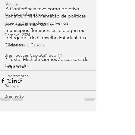
Notícia
A Conferência teve como objetivo 
Taça Guanabara Feminina
contribuir na fomentação de políticas 
que ajudem a desenvolver os 
V4 Escola de Vôlei Macaé
municípios fluminenses, e elegeu os 
Carnaval 2024
delegados do Conselho Estadual das 
Cidades.
Campeonato Carioca
Brasil Soccer Cup 2024 Sub 14
* Texto: Michele Gomes / assessora de 
Copa do Brasil
imprensa.
Libertadores
Recopa
Brasileirão
Ver tudo
Posts recentes