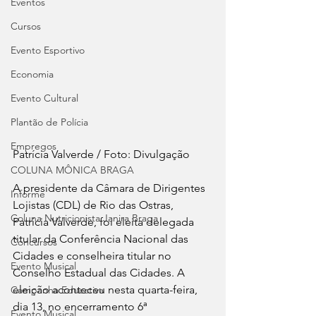
Eventos
Cursos
Evento Esportivo
Economia
Evento Cultural
Plantão de Polícia
Empregos
Patrícia Valverde / Foto: Divulgação
COLUNA MÔNICA BRAGA
A presidente da Câmara de Dirigentes 
Informe
Lojistas (CDL) de Rio das Ostras, 
Coluna Nutricionista Janira Braga
Patrícia Valverde, foi eleita delegada 
titular da Conferência Nacional das 
Concursos
Cidades e conselheira titular no 
Evento Musical
Conselho Estadual das Cidades. A 
eleição aconteceu nesta quarta-feira, 
Campanha Educativa
dia 13, no encerramento 6ª 
Evento Musical