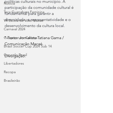
políticas culturais no município. A 
Notícia
participação da comunidade cultural é 
Taça Guanabara Feminina
fundamental para garantir a 
diversidade, a representatividade e o 
V4 Escola de Vôlei Macaé
desenvolvimento da cultura local.
Carnaval 2024
* Texto: Jornalista Tatiana Gama / 
Campeonato Carioca
Comunicação Macaé.
Brasil Soccer Cup 2024 Sub 14
Copa do Brasil
Divulgação:
Libertadores
Recopa
Brasileirão