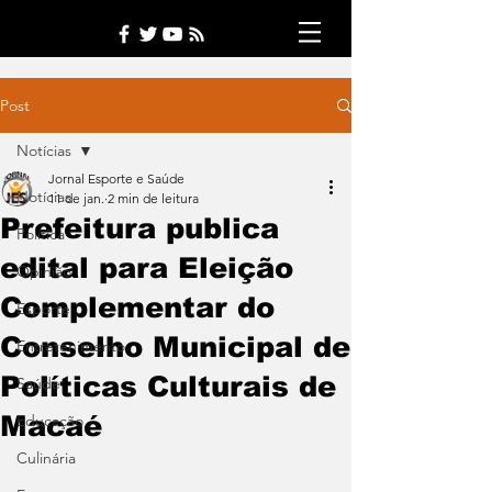
Post
Notícias
Jornal Esporte e Saúde
Notícias
11 de jan.
2 min de leitura
Prefeitura publica
Política
edital para Eleição
Opinião
Complementar do
Esporte
Conselho Municipal de
Entretenimento
Políticas Culturais de
Saúde
Macaé
Educação
Culinária