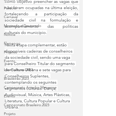
como objetivo preencher as vagas que 
não foram ocupadas na última eleição, 
Futebol
fortalecendo a participação da 
Carnaval
sociedade civil na formulação e 
Mestrado e Doutorado
acompanhamento das políticas 
culturais do município.
Notícia
Flamengo
Nesta etapa complementar, estão 
disponíveis cadeiras de conselheiros 
Projetos
da sociedade civil, sendo uma vaga 
Evento
para Conselheiro Titular do segmento 
de Cultura Urbana e sete vagas para 
Libertadores 2023
Conselheiros Suplentes, 
Brasileirão 2023
contemplando os seguintes 
Campeonato Amador Macaense
segmentos culturais: Dança, 
Audiovisual, Música, Artes Plásticas, 
Evento
Literatura, Cultura Popular e Cultura 
Campeonato Brasileiro.2023
Urbana.
Projeto