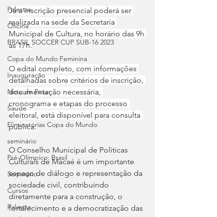
Palestra
Já a inscrição presencial poderá ser 
realizada na sede da Secretaria 
Oficina
Municipal de Cultura, no horário das 9h 
BRASIL SOCCER CUP SUB-16 2023
às 17h.
Copa do Mundo Feminina
O edital completo, com informações 
Inauguração
detalhadas sobre critérios de inscrição, 
documentação necessária, 
Nota de Pesar
cronograma e etapas do processo 
Saude
eleitoral, está disponível para consulta 
Eliminatórias Copa do Mundo
pública.
seminário
O Conselho Municipal de Políticas 
Pré-Olímpico: Brasil
Culturais de Macaé é um importante 
espaço de diálogo e representação da 
Seminário
sociedade civil, contribuindo 
Cursos
diretamente para a construção, o 
Palestra
fortalecimento e a democratização das 