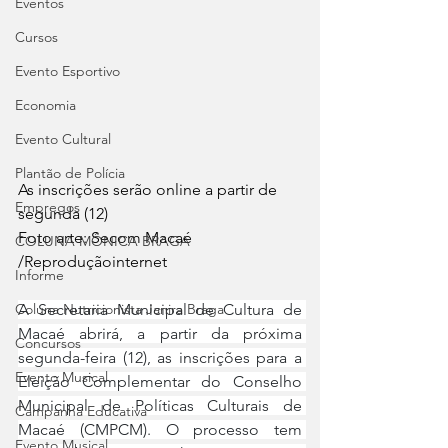
Eventos
Cursos
Evento Esportivo
Economia
Evento Cultural
Plantão de Polícia
As inscrições serão online a partir de 
Empregos
segunda (12) 
Foto arte: Secom Macaé 
COLUNA MÔNICA BRAGA
/Reproduçãointernet
Informe
A Secretaria Municipal de Cultura de 
Coluna Nutricionista Janira Braga
Macaé abrirá, a partir da próxima 
Concursos
segunda-feira (12), as inscrições para a 
Evento Musical
Eleição Complementar do Conselho 
Municipal de Políticas Culturais de 
Campanha Educativa
Macaé (CMPCM). O processo tem 
Evento Musical