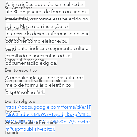
As inscrições poderão ser realizadas 
Sul-Americana
até 30 de janeiro, de forma on-line ou 
Evento Religioso
presencial, conforme estabelecido no 
edital. No ato da inscrição, o 
Lançamento
interessado deverá informar se deseja 
Copa do Brasil
concorrer como eleitor e/ou 
candidato, indicar o segmento cultural 
Curso
escolhido e apresentar toda a 
Copa Sul-Americana
documentação exigida.
Evento esportivo
A modalidade on-line será feita por 
Campeonato Brasileiro Feminino
meio de formulário eletrônico, 
Seleção da Imbetiba
disponível no link:
Evento religioso
https://docs.google.com/forms/d/e/1F
Decreto
AIpQLSdu4KR4qW7v1vyadj1lSAgfV4EG
34Mh2MU4UkeXZCuGMvXoTA/viewfor
Seleção Brasileira Feminina
m?usp=publish-editor
.
Esporte