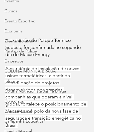
Eventos
Cursos
Evento Esportivo
Economia
A expansão do Parque Térmico 
Evento Cultural
Sudeste foi confirmada no segundo 
Plantão de Polícia
dia do Macaé Energy
Empregos
A estratégia de instalação de novas 
COLUNA MÔNICA BRAGA
usinas termelétricas, a partir da 
Informe
consolidação de projetos 
desenvolvidos por grandes 
Coluna Nutricionista Janira Braga
companhias que operam a nível 
Concursos
global, fortalece o posicionamento de 
Macaé como polo da nova fase de 
Evento Musical
segurança e transição energética no 
Campanha Educativa
Brasil.
Evento Musical