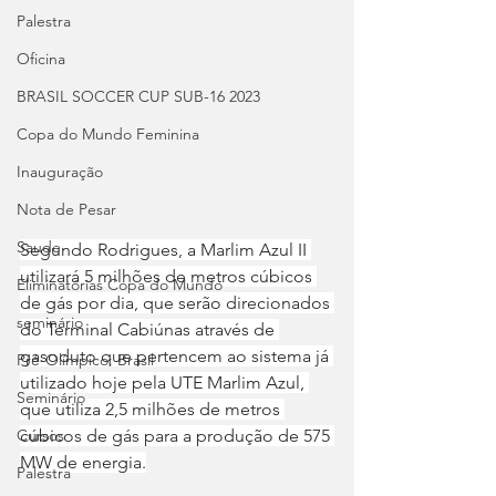
Palestra
Oficina
BRASIL SOCCER CUP SUB-16 2023
Copa do Mundo Feminina
Inauguração
Nota de Pesar
Saude
Segundo Rodrigues, a Marlim Azul II 
utilizará 5 milhões de metros cúbicos 
Eliminatórias Copa do Mundo
de gás por dia, que serão direcionados 
seminário
do Terminal Cabiúnas através de 
gasoduto que pertencem ao sistema já 
Pré-Olímpico: Brasil
utilizado hoje pela UTE Marlim Azul, 
Seminário
que utiliza 2,5 milhões de metros 
cúbicos de gás para a produção de 575 
Cursos
MW de energia.
Palestra