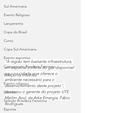
Sul-Americana
Evento Religioso
Lançamento
Copa do Brasil
Curso
Copa Sul-Americana
Evento esportivo
"A região tem bastante infraestrutura, 
Campeonato Brasileiro Feminino
em especial a oferta do gás disponível 
aqui na cidade que oferece o 
Seleção da Imbetiba
ambiente necessário para o 
Evento religioso
desenvolvimento deste projeto", 
destacou o gerente do projeto UTE 
Decreto
Marlim Azul, da Arke Emergia, Fábio 
Seleção Brasileira Feminina
Rodrigues.
Esporte