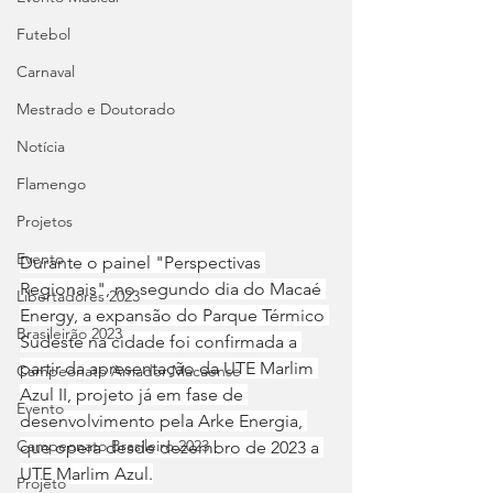
Futebol
Carnaval
Mestrado e Doutorado
Notícia
Flamengo
Projetos
Evento
Durante o painel "Perspectivas 
Regionais", no segundo dia do Macaé 
Libertadores 2023
Energy, a expansão do Parque Térmico 
Brasileirão 2023
Sudeste na cidade foi confirmada a 
partir da apresentação da UTE Marlim 
Campeonato Amador Macaense
Azul II, projeto já em fase de 
Evento
desenvolvimento pela Arke Energia, 
Campeonato Brasileiro.2023
que opera desde dezembro de 2023 a 
UTE Marlim Azul.
Projeto