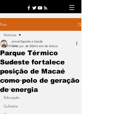
Post
Notícias
Jornal Esporte e Saúde
Notícias
12 de jun. de 2024
2 min de leitura
Parque Térmico
Política
Sudeste fortalece
Opinião
posição de Macaé
Esporte
como polo de geração
Entretenimento
de energia
Saúde
Educação
Culinária