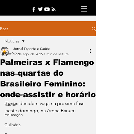
Post
Notícias
Jornal Esporte e Saúde
Notícias
17 de ago. de 2025
1 min de leitura
Palmeiras x Flamengo
Política
nas quartas do
Opinião
Brasileiro Feminino:
Esporte
onde assistir e horário
Entretenimento
Times decidem vaga na próxima fase 
Saúde
neste domingo, na Arena Barueri
Educação
Culinária