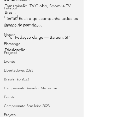
Transmissão: TV Globo, Sportv e TV 
Futebol
Brasil.
Carnaval
Tempo Real: o ge acompanha todos os 
lances da partida -
Mestrado e Doutorado
Notícia
* Por Redação do ge — Barueri, SP
Flamengo
Divulgação:
Projetos
Evento
Libertadores 2023
Brasileirão 2023
Campeonato Amador Macaense
Evento
Campeonato Brasileiro.2023
Projeto