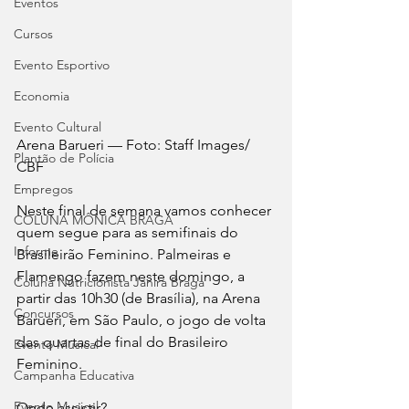
Eventos
Cursos
Evento Esportivo
Economia
Evento Cultural
Arena Barueri — Foto: Staff Images/ 
Plantão de Polícia
CBF
Empregos
Neste final de semana vamos conhecer 
COLUNA MÔNICA BRAGA
quem segue para as semifinais do 
Informe
Brasileirão Feminino. Palmeiras e 
Flamengo fazem neste domingo, a 
Coluna Nutricionista Janira Braga
partir das 10h30 (de Brasília), na Arena 
Concursos
Barueri, em São Paulo, o jogo de volta 
das quartas de final do Brasileiro 
Evento Musical
Feminino.
Campanha Educativa
Evento Musical
Onde assistir?