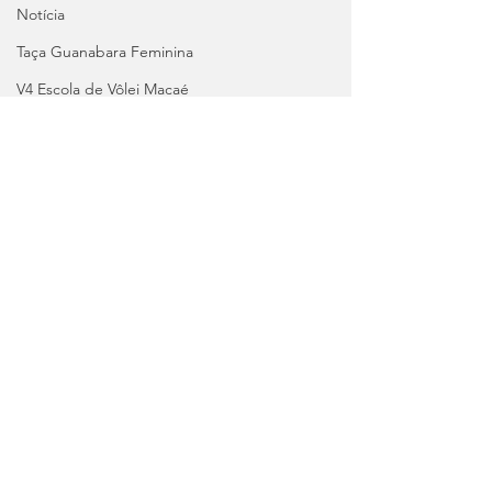
Notícia
Taça Guanabara Feminina
V4 Escola de Vôlei Macaé
Carnaval 2024
Campeonato Carioca
Brasil Soccer Cup 2024 Sub 14
Copa do Brasil
Libertadores
Recopa
Brasileirão
Comentários