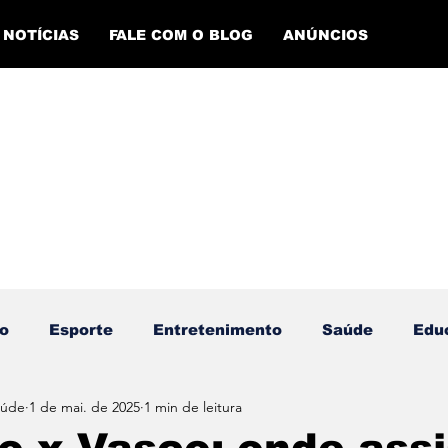
NOTÍCIAS
FALE COM O BLOG
ANÚNCIOS
o
Esporte
Entretenimento
Saúde
Edu
aúde
1 de mai. de 2025
1 min de leitura
ento Esportivo
Economia
Evento Cultural