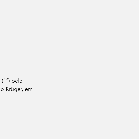
 (1º) pelo 
no Krüger, em 