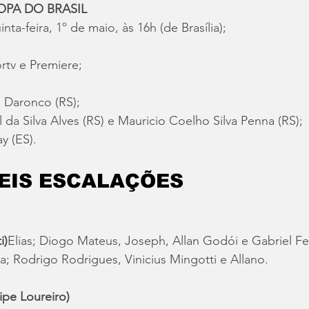
OPA DO BRASIL
inta-feira, 1º de maio, às 16h (de Brasília);
rtv e Premiere;
 Daronco (RS);
l da Silva Alves (RS) e Mauricio Coelho Silva Penna (RS);
y (ES).
EIS ESCALAÇÕES
i)
Elias; Diogo Mateus, Joseph, Allan Godói e Gabriel Fel
ia; Rodrigo Rodrigues, Vinicius Mingotti e Allano.
ipe Loureiro)