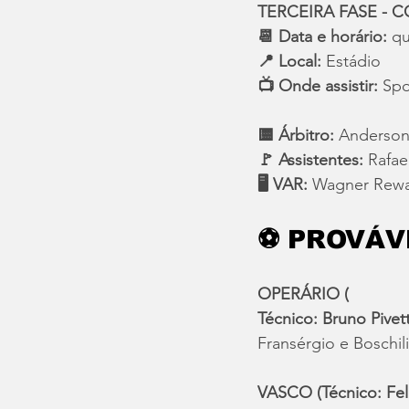
TERCEIRA FASE - C
📆 Data e horário:
 qu
📍 Local:
 Estádio 
📺 Onde assistir:
 Spo
🟨 Árbitro:
 Anderson
🚩 Assistentes:
 Rafae
🖥️ VAR:
 Wagner Rewa
⚽ PROVÁV
OPERÁRIO (
Técnico: Bruno Pivett
Fransérgio e Boschil
VASCO (Técnico: Fel