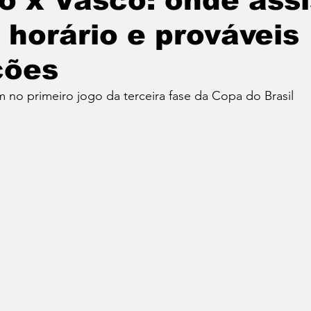
o x Vasco: onde assi
, horário e prováveis
NICA BRAGA
Informe
Coluna Nutricionista J
ções
cal
Campanha Educativa
Evento Musical
 no primeiro jogo da terceira fase da Copa do Brasil
outorado
Notícia
Flamengo
Projetos
ileirão 2023