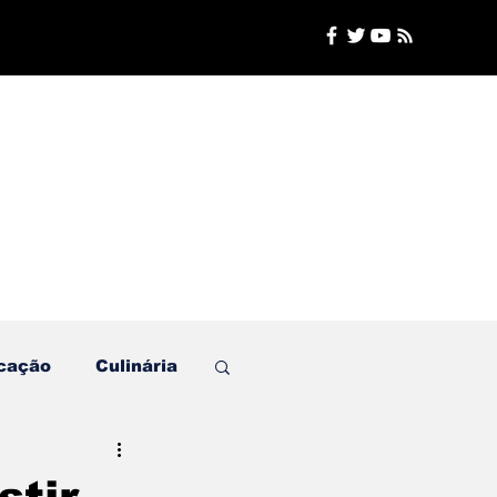
cação
Culinária
Plantão de Polícia