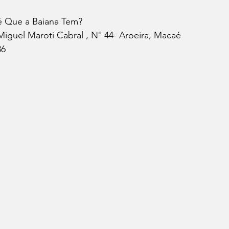
é Que a Baiana Tem?
iguel Maroti Cabral , N° 44- Aroeira, Macaé 
36