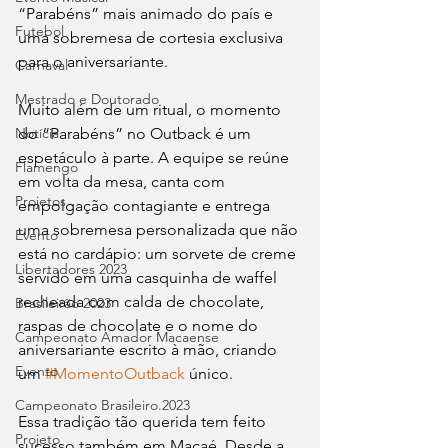
“Parabéns” mais animado do país e 
Futebol
uma sobremesa de cortesia exclusiva 
para o aniversariante.
Carnaval
Mestrado e Doutorado
Muito além de um ritual, o momento 
Notícia
do “Parabéns” no Outback é um 
espetáculo à parte. A equipe se reúne 
Flamengo
em volta da mesa, canta com 
Projetos
empolgação contagiante e entrega 
uma sobremesa personalizada que não 
Evento
está no cardápio: um sorvete de creme 
Libertadores 2023
servido em uma casquinha de waffel 
recheada com calda de chocolate, 
Brasileirão 2023
raspas de chocolate e o nome do 
Campeonato Amador Macaense
aniversariante escrito à mão, criando 
Evento
um 
#MomentoOutback
 único.
Campeonato Brasileiro.2023
Essa tradição tão querida tem feito 
Projeto
sucesso também em Macaé. Desde a 