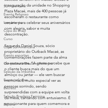
inauguração da unidade no Shopping 
Sul-Americana
Plaza Macaé, mais de 400 pessoas já 
Evento Religioso
escolheram o restaurante como 
Lançamento
cenário para celebrar seus aniversários 
com alegria, sabor e muita 
Copa do Brasil
descontração.
Curso
Segundo Daniel Souza, sócio 
Copa Sul-Americana
proprietário do Outback Macaé, as 
Evento esportivo
comemorações fazem parte da alma 
do restaurante. “A gente percebe que 
Campeonato Brasileiro Feminino
o cliente busca mais do que um 
Seleção da Imbetiba
almoço ou jantar — ele vem buscar 
Evento religioso
memória. É muito especial ver as 
pessoas sorrindo, sendo 
Decreto
surpreendidas com a equipe em volta 
Seleção Brasileira Feminina
da mesa, cantando com entusiasmo. É 
emocionante para quem comemora e 
Esporte