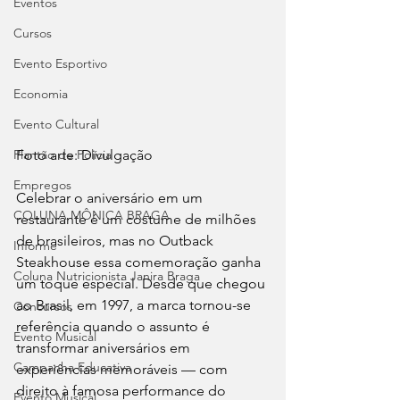
Eventos
Cursos
Evento Esportivo
Economia
Evento Cultural
Plantão de Polícia
Foto arte: Divulgação
Empregos
Celebrar o aniversário em um 
COLUNA MÔNICA BRAGA
restaurante é um costume de milhões 
de brasileiros, mas no Outback 
Informe
Steakhouse essa comemoração ganha 
Coluna Nutricionista Janira Braga
um toque especial. Desde que chegou 
ao Brasil, em 1997, a marca tornou-se 
Concursos
referência quando o assunto é 
Evento Musical
transformar aniversários em 
Campanha Educativa
experiências memoráveis — com 
direito à famosa performance do 
Evento Musical