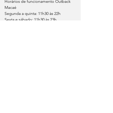
Horários de funcionamento Outback 
Macaé
Segunda a quinta: 11h30 às 22h
Sexta e sábado: 11h30 às 23h
Domingo: 11h30 às 22h
* Texto: Jornalista Fernanda Viseu / 
assessora de imprensa
Ver tudo
Posts recentes