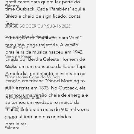
gratificante para quem faz parte do 
Palestra
time Outback. Cada ‘Parabéns’ aqui é 
Oficina
único e cheio de significado, conta 
Souza.
BRASIL SOCCER CUP SUB-16 2023
Copa do Mundo Feminina
A tradição do “Parabéns para Você” 
tem uma longa trajetória. A versão 
Inauguração
brasileira da música nasceu em 1942, 
Nota de Pesar
criada por Bertha Celeste Homem de 
Mello em um concurso da Rádio Tupi. 
Saude
A melodia, no entanto, é inspirada na 
Eliminatórias Copa do Mundo
canção americana “Good Morning to 
seminário
All”, escrita em 1893. No Outback, ela 
ganhou uma versão cheia de energia e 
Pré-Olímpico: Brasil
se tornou um verdadeiro marco da 
Seminário
marca, celebrada mais de 900 mil vezes 
só no último ano nas unidades 
Cursos
brasileiras.
Palestra