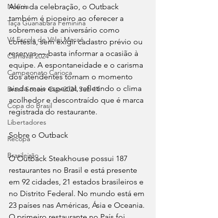
Notícia
Além da celebração, o Outback 
também é pioneiro ao oferecer a 
Taça Guanabara Feminina
sobremesa de aniversário como 
V4 Escola de Vôlei Macaé
cortesia, sem exigir cadastro prévio ou 
reservas — basta informar a ocasião à 
Carnaval 2024
equipe. A espontaneidade e o carisma 
Campeonato Carioca
dos atendentes tornam o momento 
ainda mais especial, refletindo o clima 
Brasil Soccer Cup 2024 Sub 14
acolhedor e descontraído que é marca 
Copa do Brasil
registrada do restaurante.
Libertadores
Sobre o Outback
Recopa
Brasileirão
O Outback Steakhouse possui 187 
restaurantes no Brasil e está presente 
em 92 cidades, 21 estados brasileiros e 
no Distrito Federal. No mundo está em 
23 países nas Américas, Ásia e Oceania. 
O primeiro restaurante no País foi 