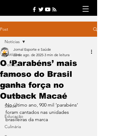
Post
Notícias
Jornal Esporte e Saúde
Notícias
22 de ago. de 2025
3 min de leitura
O ‘Parabéns’ mais
Política
famoso do Brasil
Opinião
ganha força no
Esporte
Outback Macaé
Entretenimento
No último ano, 900 mil ‘parabéns’ 
Saúde
foram cantados nas unidades 
Educação
brasileiras da marca
Culinária