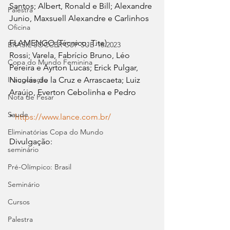
Santos; Albert, Ronald e Bill; Alexandre 
Palestra
Junio, Maxsuell Alexandre e Carlinhos
Oficina
FLAMENGO (Técnico: Tite)
BRASIL SOCCER CUP SUB-16 2023
Rossi; Varela, Fabrício Bruno, Léo 
Copa do Mundo Feminina
Pereira e Ayrton Lucas; Erick Pulgar, 
Inauguração
Nicolás de la Cruz e Arrascaeta; Luiz 
Araújo, Everton Cebolinha e Pedro
Nota de Pesar
Saude
* 
https://www.lance.com.br/
Eliminatórias Copa do Mundo
Divulgação:   
seminário
Pré-Olímpico: Brasil
Seminário
Cursos
Palestra