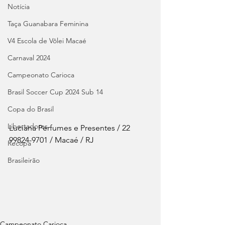
Notícia
Taça Guanabara Feminina
V4 Escola de Vôlei Macaé
Carnaval 2024
Campeonato Carioca
Brasil Soccer Cup 2024 Sub 14
Copa do Brasil
Libertadores
Luciana Perfumes e Presentes / 22 
99824-9701 / Macaé / RJ
Recopa
Brasileirão
Campeonato Carioca