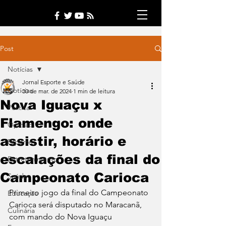
Post
Notícias
Jornal Esporte e Saúde
Notícias
30 de mar. de 2024
1 min de leitura
Nova Iguaçu x
Política
Flamengo: onde
Opinião
assistir, horário e
Esporte
escalações da final do
Entretenimento
Campeonato Carioca
Saúde
Primeiro jogo da final do Campeonato 
Educação
Carioca será disputado no Maracanã, 
Culinária
com mando do Nova Iguaçu