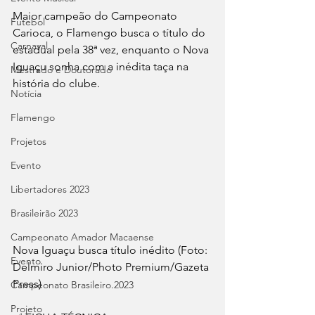
Maior campeão do Campeonato 
Futebol
Carioca, o Flamengo busca o título do 
Carnaval
estadual pela 38ª vez, enquanto o Nova 
Iguaçu sonha com a inédita taça na 
Mestrado e Doutorado
história do clube.
Notícia
Flamengo
Projetos
Evento
Libertadores 2023
Brasileirão 2023
Campeonato Amador Macaense
Nova Iguaçu busca título inédito (Foto: 
Evento
Delmiro Junior/Photo Premium/Gazeta 
Press)
Campeonato Brasileiro.2023
Projeto