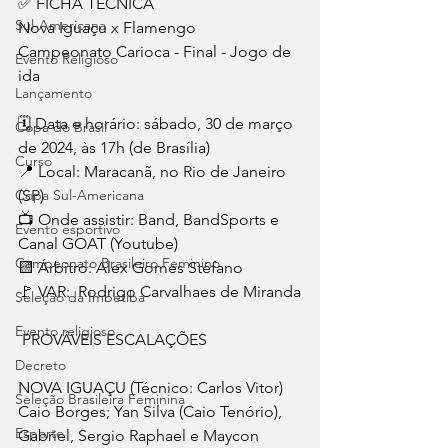
✅ FICHA TÉCNICA
Sul-Americana
Nova Iguaçu x Flamengo
Campeonato Carioca - Final - Jogo de 
Evento Religioso
ida
Lançamento
🗓️ Data e horário: sábado, 30 de março 
Copa do Brasil
de 2024, às 17h (de Brasília)
Curso
📍 Local: Maracanã, no Rio de Janeiro 
Copa Sul-Americana
(SP)
📺 Onde assistir: Band, BandSports e 
Evento esportivo
Canal GOAT (Youtube)
Campeonato Brasileiro Feminino
🟨 Árbitro: Alex Gomes Stéfano
🚩 VAR:  Rodrigo Carvalhaes de Miranda
Seleção da Imbetiba
Evento religioso
 PROVÁVEIS ESCALAÇÕES
Decreto
NOVA IGUAÇU (Técnico: Carlos Vitor)
Seleção Brasileira Feminina
Caio Borges; Yan Silva (Caio Tenório), 
Esporte
Gabriel, Sergio Raphael e Maycon 