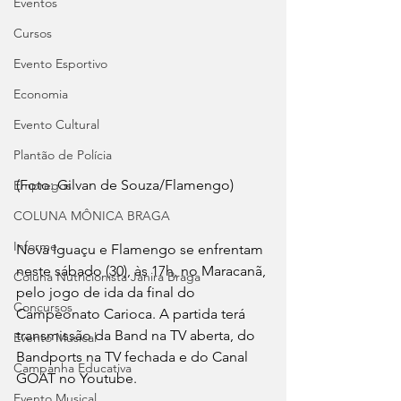
Eventos
Cursos
Evento Esportivo
Economia
Evento Cultural
Plantão de Polícia
(Foto: Gilvan de Souza/Flamengo)
Empregos
COLUNA MÔNICA BRAGA
Informe
Nova Iguaçu e Flamengo se enfrentam 
neste sábado (30), às 17h, no Maracanã, 
Coluna Nutricionista Janira Braga
pelo jogo de ida da final do 
Concursos
Campeonato Carioca. A partida terá 
transmissão da Band na TV aberta, do 
Evento Musical
Bandports na TV fechada e do Canal 
Campanha Educativa
GOAT no Youtube.
Evento Musical