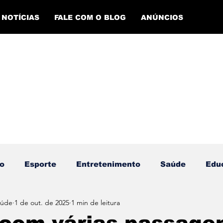
NOTÍCIAS
FALE COM O BLOG
ANÚNCIOS
o
Esporte
Entretenimento
Saúde
Edu
aúde
1 de out. de 2025
1 min de leitura
ento Esportivo
Economia
Evento Cultural