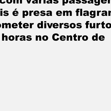
 com várias passage
is é presa em flagra
NICA BRAGA
Informe
Coluna Nutricionista J
meter diversos furt
cal
Campanha Educativa
Evento Musical
horas no Centro de
outorado
Notícia
Flamengo
Projetos
ileirão 2023