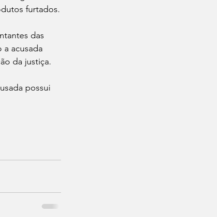
dutos furtados.
ntantes das 
o a acusada 
o da justiça.
cusada possui 