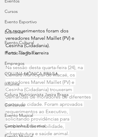
Eventos
Cursos
Evento Esportivo
Os requerimentos foram dos 
Economia
vereadores Marvel Maillet (PV) e 
Evento Cultural
Cesinha (Cidadania). 
Foto: Tiago Ferreira
Plantão de Polícia
Empregos
Na sessão desta quarta-feira (24), na 
COLUNA MÔNICA BRAGA
Câmara Municipal de Macaé, os 
vereadores Marvel Maillet (PV) e 
Informe
Cesinha (Cidadania) trouxeram 
Coluna Nutricionista Janira Braga
demandas de moradores de diferentes 
partes da cidade. Foram aprovados 
Concursos
requerimentos ao Executivo, 
Evento Musical
solicitando providências para 
Campanha Educativa
problemas de mobilidade, 
infraestrutura e saúde animal.
Evento Musical