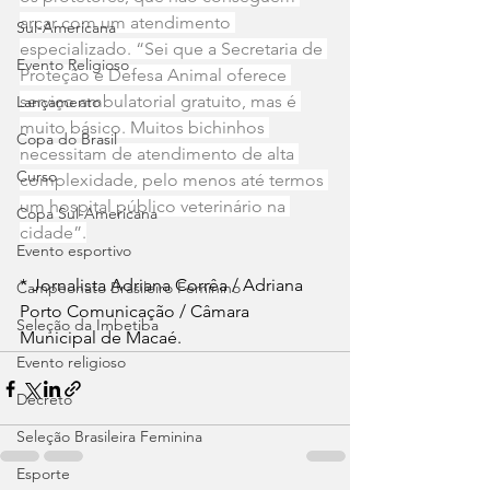
arcar com um atendimento 
Sul-Americana
especializado. “Sei que a Secretaria de 
Evento Religioso
Proteção e Defesa Animal oferece 
serviço ambulatorial gratuito, mas é 
Lançamento
muito básico. Muitos bichinhos 
Copa do Brasil
necessitam de atendimento de alta 
Curso
complexidade, pelo menos até termos 
um hospital público veterinário na 
Copa Sul-Americana
cidade”.
Evento esportivo
* Jornalista Adriana Corrêa / Adriana 
Campeonato Brasileiro Feminino
Porto Comunicação / Câmara 
Seleção da Imbetiba
Municipal de Macaé.
Evento religioso
Decreto
Seleção Brasileira Feminina
Esporte