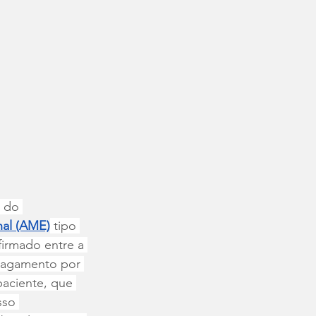
 do 
hal (AME)
 tipo 
irmado entre a 
o pagamento por 
paciente, que 
sso 