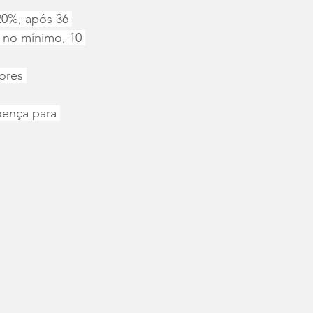
20%, após 36 
, no mínimo, 10 
ores 
oença para 