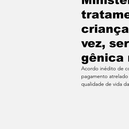
Ministé
tratame
Empregos
COLUNA MÔ
criança
Concursos
Evento Musi
vez, se
gênica 
Carnaval
Mestrado e D
Acordo inédito de co
pagamento atrelado 
Libertadores 2023
Bras
qualidade de vida da