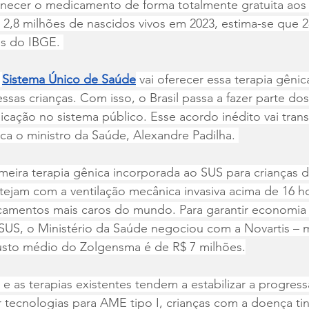
necer o medicamento de forma totalmente gratuita aos b
 2,8 milhões de nascidos vivos em 2023, estima-se que 
 do IBGE. 
 
Sistema Único de Saúde
 vai oferecer essa terapia gênic
sas crianças. Com isso, o Brasil passa a fazer parte dos 
cação no sistema público. Esse acordo inédito vai trans
ica o ministro da Saúde, Alexandre Padilha. 
eira terapia gênica incorporada ao SUS para crianças d
ejam com a ventilação mecânica invasiva acima de 16 ho
amentos mais caros do mundo. Para garantir economia 
 SUS, o Ministério da Saúde negociou com a Novartis – 
usto médio do Zolgensma é de R$ 7 milhões.
 as terapias existentes tendem a estabilizar a progres
 tecnologias para AME tipo I, crianças com a doença tin