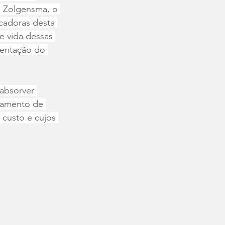
o Zolgensma, o 
icadoras desta 
 vida dessas 
tentação do 
absorver 
hamento de 
 custo e cujos 