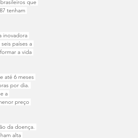
rasileiros que 
287 tenham 
a inovadora 
seis países a 
formar a vida 
e até 6 meses 
ras por dia. 
e a 
menor preço 
são da doença. 
ham alta 