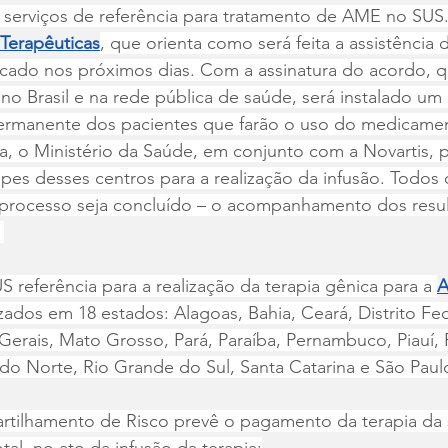
8 serviços de referência para tratamento de AME no SUS
 Terapêuticas
, que orienta como será feita a assistência 
icado nos próximos dias. Com a assinatura do acordo, q
no Brasil e na rede pública de saúde, será instalado um
manente dos pacientes que farão o uso do medicamen
pa, o Ministério da Saúde, em conjunto com a Novartis, p
ipes desses centros para a realização da infusão. Todos 
o processo seja concluído – o acompanhamento dos resul
 
S referência para a realização da terapia gênica para a 
A
izados em 18 estados: Alagoas, Bahia, Ceará, Distrito Fede
Gerais, Mato Grosso, Pará, Paraíba, Pernambuco, Piauí, 
do Norte, Rio Grande do Sul, Santa Catarina e São Paul
ilhamento de Risco prevê o pagamento da terapia da 