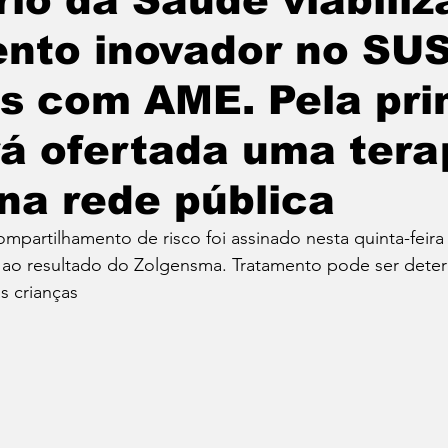
rio da Saúde viabiliz
nto inovador no SUS
NICA BRAGA
Informe
Coluna Nutricionista J
s com AME. Pela pri
cal
Campanha Educativa
Evento Musical
rá ofertada uma tera
na rede pública
outorado
Notícia
Flamengo
Projetos
mpartilhamento de risco foi assinado nesta quinta-feira 
ao resultado do Zolgensma. Tratamento pode ser deter
ileirão 2023
s crianças