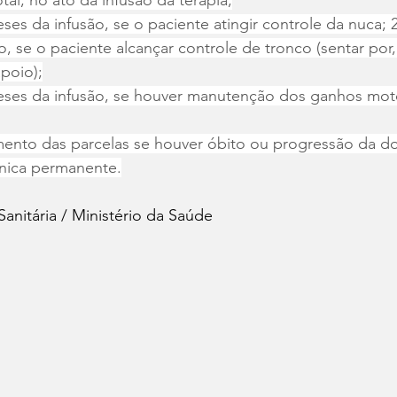
al, no ato da infusão da terapia;
es da infusão, se o paciente atingir controle da nuca; 
, se o paciente alcançar controle de tronco (sentar por
poio);
eses da infusão, se houver manutenção dos ganhos mot
ento das parcelas se houver óbito ou progressão da d
nica permanente.
Sanitária / Ministério da Saúde