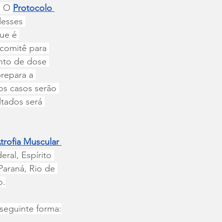
. O 
Protocolo 
desses 
ue é 
 comitê para 
to de dose 
repara a 
os casos serão 
tados será 
trofia Muscular 
ral, Espírito 
Paraná, Rio de 
o.
seguinte forma: