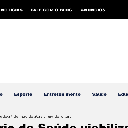
NOTÍCIAS
FALE COM O BLOG
ANÚNCIOS
o
Esporte
Entretenimento
Saúde
Edu
aúde
27 de mar. de 2025
3 min de leitura
ento Esportivo
Economia
Evento Cultural