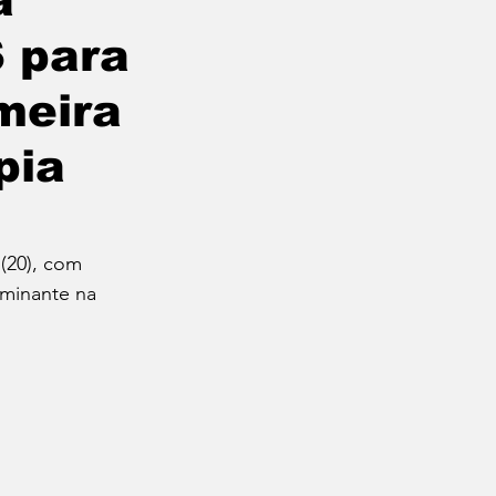
a
 para
anira Braga
meira
Futebol
pia
Evento
(20), com 
minante na 