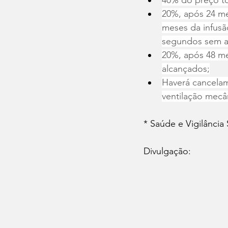
40% do preço tot
20%, após 24 mes
meses da infusão
segundos sem a
20%, após 48 m
alcançados;
Haverá cancelam
ventilação mecâ
* Saúde e Vigilância 
Divulgação: