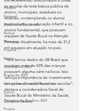
Os recursos são direcionados a todas 
as escolas da rede básica pública de 
Futebol
ensino, municipais, estaduais ou 
Carnaval
federais, contemplando os alunos 
matriculados na educação infantil e no 
Mestrado e Doutorado
ensino fundamental, que possuam 
Notícia
equipes de Saúde Bucal na Atenção 
Flamengo
Primária. Atualmente, há mais de 31,2 
mil equipes em atuação no país.
Projetos
Evento
“Nós temos dados do SB Brasil que 
mostram mais de 43% das crianças 
Libertadores 2023
possuem alguma cárie na boca. Isso 
Brasileirão 2023
reforça a importância do investimento 
em ações de saúde bucal nas escolas”, 
Campeonato Amador Macaense
destaca a coordenadora Geral de 
Evento
Saúde Bucal do Ministério da Saúde, 
Campeonato Brasileiro.2023
Doralice Severo.
Projeto