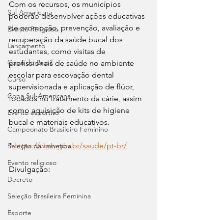
Com os recursos, os municípios 
Sul-Americana
poderão desenvolver ações educativas 
de promoção, prevenção, avaliação e 
Evento Religioso
recuperação da saúde bucal dos 
Lançamento
estudantes, como visitas de 
Copa do Brasil
profissionais de saúde no ambiente 
escolar para escovação dental 
Curso
supervisionada e aplicação de flúor, 
Copa Sul-Americana
focados no tratamento da cárie, assim 
como aquisição de kits de higiene 
Evento esportivo
bucal e materiais educativos.
Campeonato Brasileiro Feminino
* 
https://www.gov.br/saude/pt-br/
Seleção da Imbetiba
Evento religioso
Divulgação:
Decreto
Seleção Brasileira Feminina
Esporte