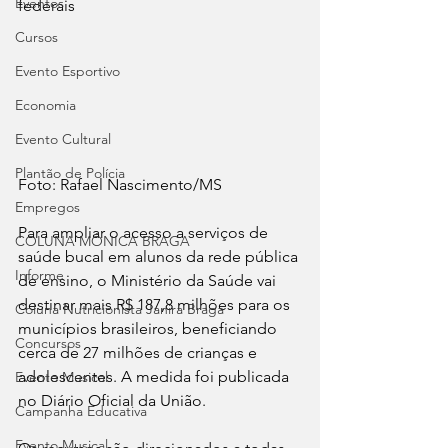
Eventos
federais
Cursos
Evento Esportivo
Economia
Evento Cultural
Plantão de Polícia
Foto: Rafael Nascimento/MS
Empregos
Para ampliar o acesso a serviços de 
COLUNA MÔNICA BRAGA
saúde bucal em alunos da rede pública 
Informe
de ensino, o Ministério da Saúde vai 
destinar mais R$ 187,8 milhões para os 
Coluna Nutricionista Janira Braga
municípios brasileiros, beneficiando 
Concursos
cerca de 27 milhões de crianças e 
adolescentes. A medida foi publicada 
Evento Musical
no Diário Oficial da União.
Campanha Educativa
Evento Musical