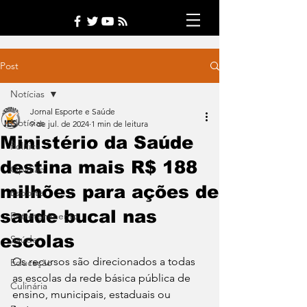
Post
Notícias
Jornal Esporte e Saúde
Notícias
9 de jul. de 2024
1 min de leitura
Ministério da Saúde
Política
destina mais R$ 188
Opinião
milhões para ações de
Esporte
saúde bucal nas
Entretenimento
escolas
Saúde
Os recursos são direcionados a todas 
Educação
as escolas da rede básica pública de 
Culinária
ensino, municipais, estaduais ou 