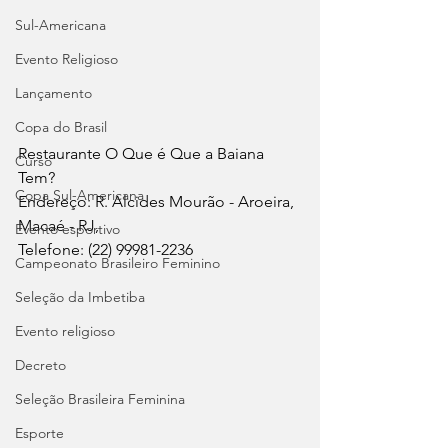
Sul-Americana
Evento Religioso
Lançamento
Copa do Brasil
Restaurante O Que é Que a Baiana 
Curso
Tem?
Copa Sul-Americana
Endereço: R. Alcides Mourão - Aroeira, 
Macaé - RJ, 
Evento esportivo
Telefone: (22) 99981-2236
Campeonato Brasileiro Feminino
Seleção da Imbetiba
Evento religioso
Decreto
Seleção Brasileira Feminina
Esporte