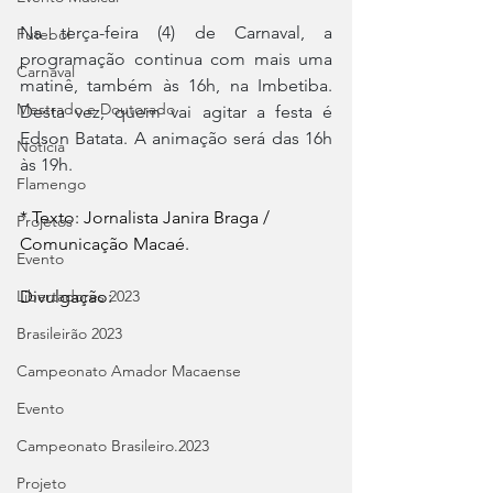
Na terça-feira (4) de Carnaval, a 
Futebol
programação continua com mais uma 
Carnaval
matinê, também às 16h, na Imbetiba. 
Mestrado e Doutorado
Desta vez, quem vai agitar a festa é 
Edson Batata. A animação será das 16h 
Notícia
às 19h.
Flamengo
* Texto: Jornalista Janira Braga / 
Projetos
Comunicação Macaé.
Evento
Divulgação:
Libertadores 2023
Brasileirão 2023
Campeonato Amador Macaense
Evento
Campeonato Brasileiro.2023
Projeto