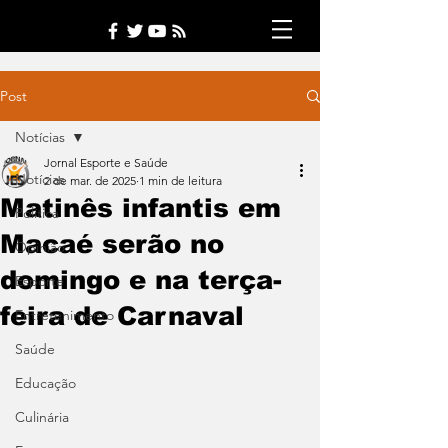
Post
Notícias
Jornal Esporte e Saúde
Notícias
2 de mar. de 2025
1 min de leitura
Matinês infantis em
Política
Macaé serão no
Opinião
domingo e na terça-
Esporte
feira de Carnaval
Entretenimento
Saúde
Educação
Culinária