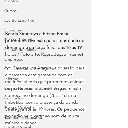
Eventos
Cursos
Evento Esportivo
Economia
Banda Strategya e Edson Batata 
Evento Cultural
prometem diversão para a garotada no 
domingo e na terça-feira, das 16 às 19 
Plantão de Polícia
horas / Foto arte: Reprodução internet
Empregos
No Carnaval da Alegria, a diversão para 
COLUNA MÔNICA BRAGA
a garotada está garantida com as 
Informe
matinês infantis que prometem animar 
os pequenos foliões. A programação 
Coluna Nutricionista Janira Braga
começa no domingo (2), às 16h, na 
Concursos
Imbetiba, com a presença da banda 
Evento Musical
Strategya até às 19 horas. Os pequenos 
poderão se divertir ao som de muita 
Campanha Educativa
música e dança.
Evento Musical