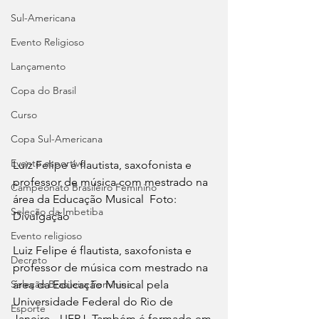
Sul-Americana
Evento Religioso
Lançamento
Copa do Brasil
Curso
Copa Sul-Americana
Evento esportivo
Luiz Felipe é flautista, saxofonista e 
professor de música com mestrado na 
Campeonato Brasileiro Feminino
área da Educação Musical  Foto: 
Seleção da Imbetiba
Divulgação
Evento religioso
Luiz Felipe é flautista, saxofonista e 
Decreto
professor de música com mestrado na 
Seleção Brasileira Feminina
área da Educação Musical pela 
Universidade Federal do Rio de 
Esporte
Janeiro - UFRJ. Também é formado em 