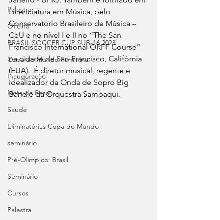
Palestra
Licenciatura em Música, pelo 
Conservatório Brasileiro de Música – 
Oficina
CeU e no nível I e II no “The San 
BRASIL SOCCER CUP SUB-16 2023
Francisco International ORFF Course” 
na cidade de San Francisco, Califórnia 
Copa do Mundo Feminina
(EUA).  É diretor musical, regente e 
Inauguração
idealizador da Onda de Sopro Big 
Nota de Pesar
Band e da Orquestra Sambaqui.
Saude
Eliminatórias Copa do Mundo
seminário
Pré-Olímpico: Brasil
Seminário
Cursos
Palestra