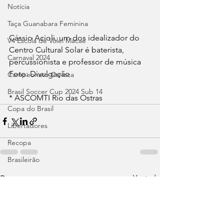
Notícia
Taça Guanabara Feminina
Cássio Acioli, um dos idealizador do 
V4 Escola de Vôlei Macaé
Centro Cultural Solar é baterista, 
Carnaval 2024
percussionista e professor de música  
Foto: Divulgação
Campeonato Carioca
Brasil Soccer Cup 2024 Sub 14
* ASCOMTI Rio das Ostras
Copa do Brasil
Libertadores
Recopa
Brasileirão
Ver tudo
Posts recentes