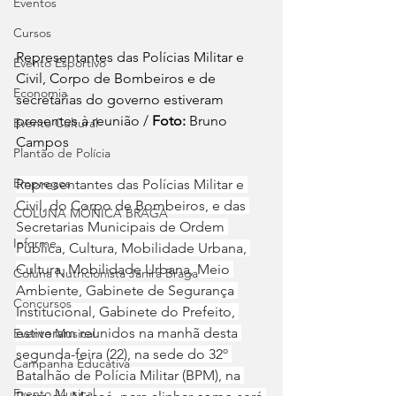
Eventos
Cursos
Representantes das Polícias Militar e 
Evento Esportivo
Civil, Corpo de Bombeiros e de 
Economia
secretarias do governo estiveram 
presentes à reunião / 
Foto:
 Bruno 
Evento Cultural
Campos
Plantão de Polícia
Empregos
Representantes das Polícias Militar e 
Civil, do Corpo de Bombeiros, e das 
COLUNA MÔNICA BRAGA
Secretarias Municipais de Ordem 
Informe
Pública, Cultura, Mobilidade Urbana, 
Cultura, Mobilidade Urbana, Meio 
Coluna Nutricionista Janira Braga
Ambiente, Gabinete de Segurança 
Concursos
Institucional, Gabinete do Prefeito, 
estiveram reunidos na manhã desta 
Evento Musical
segunda-feira (22), na sede do 32º 
Campanha Educativa
Batalhão de Polícia Militar (BPM), na 
Evento Musical