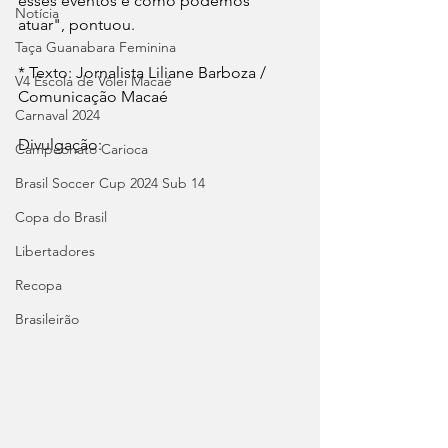
esses eventos e como podemos 
Notícia
atuar", pontuou.
Taça Guanabara Feminina
* Texto: Jornalista Liliane Barboza / 
V4 Escola de Vôlei Macaé
Comunicação Macaé
Carnaval 2024
Divulgação:
Campeonato Carioca
Brasil Soccer Cup 2024 Sub 14
Copa do Brasil
Libertadores
Recopa
Brasileirão