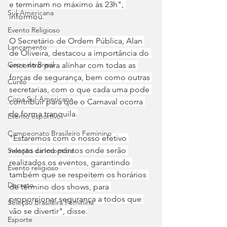
e terminam no máximo às 23h", 
Sul-Americana
informou.
Evento Religioso
O Secretário de Ordem Pública, Alan 
Lançamento
de Oliveira, destacou a importância do 
Copa do Brasil
encontro para alinhar com todas as 
forças de segurança, bem como outras 
Curso
secretarias, com o que cada uma pode 
Copa Sul-Americana
contribuir para que o Carnaval ocorra 
de forma tranquila.
Evento esportivo
Campeonato Brasileiro Feminino
"Estaremos com o nosso efetivo 
nesses cinco pontos onde serão 
Seleção da Imbetiba
realizados os eventos, garantindo 
Evento religioso
também que se respeitem os horários 
Decreto
de término dos shows, para 
proporcionar segurança a todos que 
Seleção Brasileira Feminina
vão se divertir", disse.
Esporte