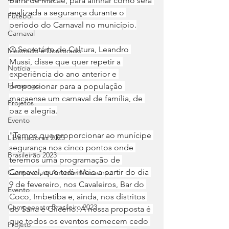
Barra de Macaé, para alinhar como será 
realizada a segurança durante o 
Futebol
período do Carnaval no município.
Carnaval
O Secretário de Cultura, Leandro 
Mestrado e Doutorado
Mussi, disse que quer repetir a 
Notícia
experiência do ano anterior e 
Flamengo
proporcionar para a população 
macaense um carnaval de família, de 
Projetos
paz e alegria.
Evento
"Temos que proporcionar ao munícipe 
Libertadores 2023
segurança nos cinco pontos onde 
Brasileirão 2023
teremos uma programação de 
Carnaval, que terá início a partir do dia 
Campeonato Amador Macaense
9 de fevereiro, nos Cavaleiros, Bar do 
Evento
Coco, Imbetiba e, ainda, nos distritos 
Campeonato Brasileiro.2023
do Sana e Glicério. A nossa proposta é 
que todos os eventos comecem cedo 
Projeto