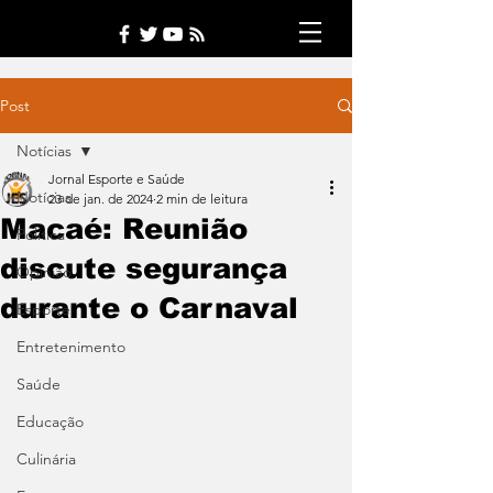
Post
Notícias
Jornal Esporte e Saúde
Notícias
23 de jan. de 2024
2 min de leitura
Macaé: Reunião
Política
discute segurança
Opinião
durante o Carnaval
Esporte
Entretenimento
Saúde
Educação
Culinária