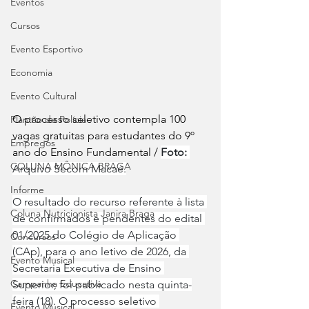
Eventos
Cursos
Evento Esportivo
Economia
Evento Cultural
O processo seletivo contempla 100 
Plantão de Polícia
vagas gratuitas para estudantes do 9º 
Empregos
ano do Ensino Fundamental / 
Foto:
COLUNA MÔNICA BRAGA
Arquivo Secom Macaé.
Informe
O resultado do recurso referente à lista 
Coluna Nutricionista Janira Braga
de confirmados e pendentes do edital 
01/2025 do Colégio de Aplicação 
Concursos
(CAp), para o ano letivo de 2026, da 
Evento Musical
Secretaria Executiva de Ensino 
Campanha Educativa
Superior, foi publicado nesta quinta-
feira (18). O processo seletivo 
Evento Musical