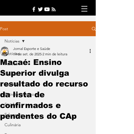
Post
Notícias
Jornal Esporte e Saúde
Notícias
19 de set. de 2025
2 min de leitura
Macaé: Ensino
Política
Superior divulga
Opinião
resultado do recurso
Esporte
da lista de
Entretenimento
confirmados e
Saúde
pendentes do CAp
Educação
Culinária