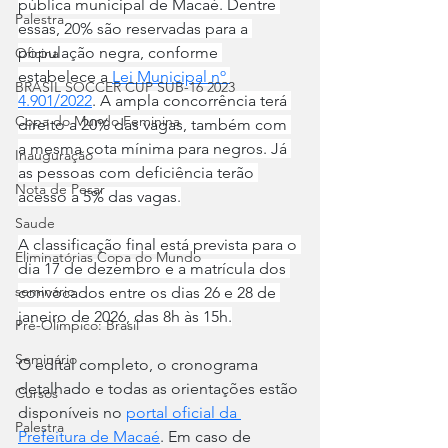
pública municipal de Macaé. Dentre 
Palestra
essas, 20% são reservadas para a 
população negra, conforme 
Oficina
estabelece a 
Lei Municipal nº 
BRASIL SOCCER CUP SUB-16 2023
4.901/2022
. A ampla concorrência terá 
Copa do Mundo Feminina
direito a 20% das vagas, também com 
a mesma cota mínima para negros. Já 
Inauguração
as pessoas com deficiência terão 
Nota de Pesar
acesso a 5% das vagas.
Saude
A classificação final está prevista para o 
Eliminatórias Copa do Mundo
dia 17 de dezembro e a matrícula dos 
seminário
convocados entre os dias 26 e 28 de 
janeiro de 2026, das 8h às 15h.
Pré-Olímpico: Brasil
Seminário
O edital completo, o cronograma 
detalhado e todas as orientações estão 
Cursos
disponíveis no 
portal oficial da 
Palestra
Prefeitura de Macaé
. Em caso de 