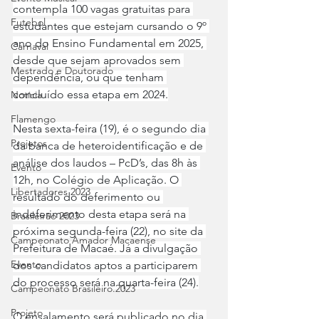
contempla 100 vagas gratuitas para 
Futebol
estudantes que estejam cursando o 9º 
ano do Ensino Fundamental em 2025, 
Carnaval
desde que sejam aprovados sem 
Mestrado e Doutorado
dependência, ou que tenham 
concluído essa etapa em 2024.
Notícia
Flamengo
Nesta sexta-feira (19), é o segundo dia 
Projetos
da banca de heteroidentificação e de 
análise dos laudos – PcD’s, das 8h às 
Evento
12h, no Colégio de Aplicação. O 
Libertadores 2023
resultado do deferimento ou 
indeferimento desta etapa será na 
Brasileirão 2023
próxima segunda-feira (22), no site da 
Campeonato Amador Macaense
Prefeitura de Macaé. Já a divulgação 
Evento
dos candidatos aptos a participarem 
do processo será na quarta-feira (24).
Campeonato Brasileiro.2023
Projeto
O ensalamento será publicado no dia 