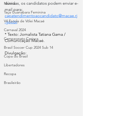
dúvidas, os candidatos podem enviar e-
Notícia
mail para: 
Taça Guanabara Feminina
capatendimentoaocandidato@macae.rj
V4 Escola de Vôlei Macaé
.gov.br
.
Carnaval 2024
* Texto: Jornalista Tatiana Gama / 
Campeonato Carioca
Comunicação Macaé.
Brasil Soccer Cup 2024 Sub 14
Divulgação:
Copa do Brasil
Libertadores
Recopa
Brasileirão