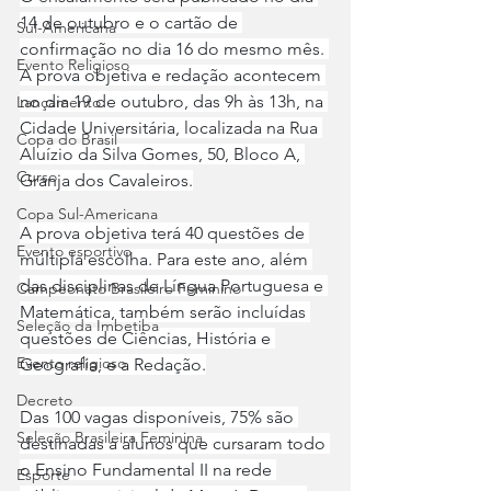
14 de outubro e o cartão de 
Sul-Americana
confirmação no dia 16 do mesmo mês. 
Evento Religioso
A prova objetiva e redação acontecem 
no dia 19 de outubro, das 9h às 13h, na 
Lançamento
Cidade Universitária, localizada na Rua 
Copa do Brasil
Aluízio da Silva Gomes, 50, Bloco A, 
Curso
Granja dos Cavaleiros.
Copa Sul-Americana
A prova objetiva terá 40 questões de 
Evento esportivo
múltipla escolha. Para este ano, além 
das disciplinas de Língua Portuguesa e 
Campeonato Brasileiro Feminino
Matemática, também serão incluídas 
Seleção da Imbetiba
questões de Ciências, História e 
Evento religioso
Geografia, e a Redação.
Decreto
Das 100 vagas disponíveis, 75% são 
Seleção Brasileira Feminina
destinadas a alunos que cursaram todo 
o Ensino Fundamental II na rede 
Esporte