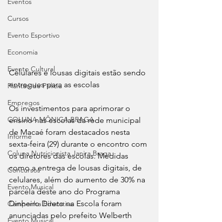
Eventos
Cursos
Evento Esportivo
Economia
Evento Cultural
Celulares e lousas digitais estão sendo 
entregues para as escolas
Plantão de Polícia
Empregos
Os investimentos para aprimorar o 
COLUNA MÔNICA BRAGA
ensino nas escolas da rede municipal 
de Macaé foram destacados nesta 
Informe
sexta-feira (29) durante o encontro com 
Coluna Nutricionista Janira Braga
os diretores das escolas. Medidas 
como a entrega de lousas digitais, de 
Concursos
celulares, além do aumento de 30% na 
Evento Musical
parcela deste ano do Programa 
Dinheiro Direto na Escola foram 
Campanha Educativa
anunciadas pelo prefeito Welberth 
Evento Musical