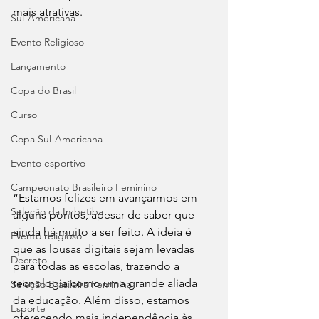
mais atrativas.
Sul-Americana
Evento Religioso
Lançamento
Copa do Brasil
Curso
Copa Sul-Americana
Evento esportivo
Campeonato Brasileiro Feminino
“Estamos felizes em avançarmos em 
Seleção da Imbetiba
alguns pontos, apesar de saber que 
ainda há muito a ser feito. A ideia é 
Evento religioso
que as lousas digitais sejam levadas 
Decreto
para todas as escolas, trazendo a 
tecnologia como uma grande aliada 
Seleção Brasileira Feminina
da educação. Além disso, estamos 
Esporte
oferecendo mais independência às 