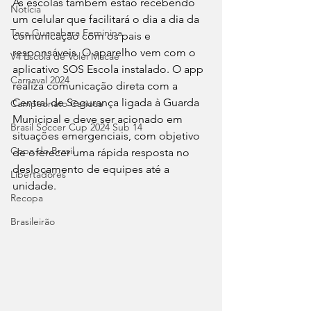
As escolas também estão recebendo 
Notícia
um celular que facilitará o dia a dia da 
Taça Guanabara Feminina
comunicação com os pais e 
responsáveis. O aparelho vem com o 
V4 Escola de Vôlei Macaé
aplicativo SOS Escola instalado. O app 
Carnaval 2024
realiza comunicação direta com a 
Central de Segurança ligada à Guarda 
Campeonato Carioca
Municipal e deve ser acionado em 
Brasil Soccer Cup 2024 Sub 14
situações emergenciais, com objetivo 
Copa do Brasil
de oferecer uma rápida resposta no 
deslocamento de equipes até a 
Libertadores
unidade.
Recopa
Brasileirão