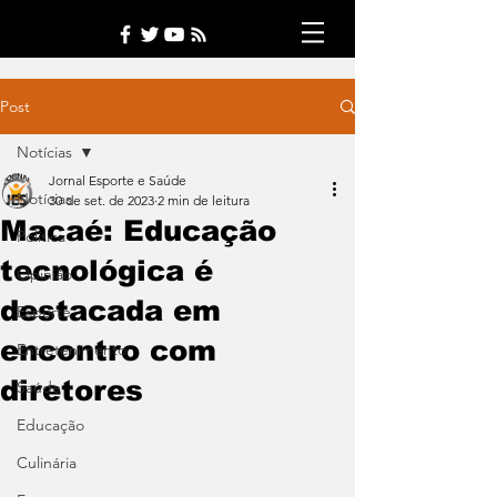
Post
Notícias
Jornal Esporte e Saúde
Notícias
30 de set. de 2023
2 min de leitura
Macaé: Educação
Política
tecnológica é
Opinião
destacada em
Esporte
encontro com
Entretenimento
diretores
Saúde
Educação
Culinária