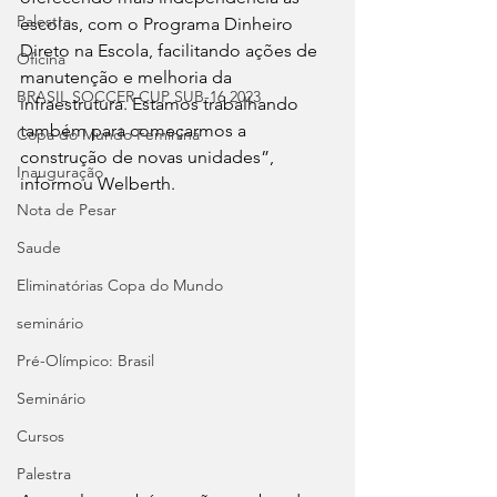
Palestra
escolas, com o Programa Dinheiro 
Direto na Escola, facilitando ações de 
Oficina
manutenção e melhoria da 
BRASIL SOCCER CUP SUB-16 2023
infraestrutura. Estamos trabalhando 
também para começarmos a 
Copa do Mundo Feminina
construção de novas unidades”, 
Inauguração
informou Welberth.
Nota de Pesar
Saude
Eliminatórias Copa do Mundo
seminário
Pré-Olímpico: Brasil
Seminário
Cursos
Palestra