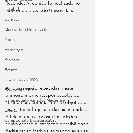
Rezende. A reunião foi realizada no 
Futebol
auditório da Cidade Universitária.
Carnaval
Mestrado e Doutorado
Notícia
Flamengo
Projetos
Evento
Libertadores 2023
As lousas serão recebidas, neste 
Brasileirão 2023
primeiro momento, por escolas do 
Campeonato Amador Macaense
Ensino Fundamental, mas o objetivo é 
levar a tecnologia a todas as unidades. 
Evento
A tela interativa possui facilidades 
Campeonato Brasileiro.2023
como acesso à internet e possibilidade 
Projeto
de baixar aplicativos, tornando as aulas 