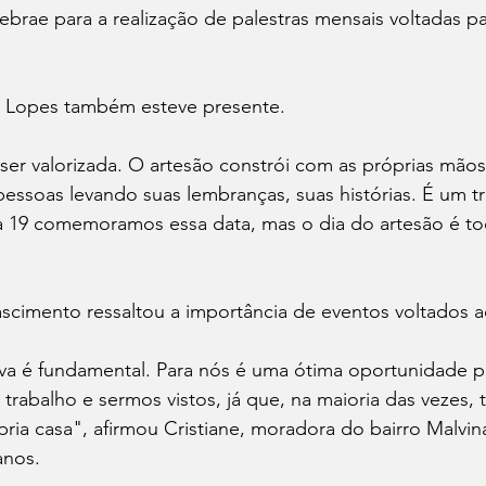
brae para a realização de palestras mensais voltadas pa
a Lopes também esteve presente.
 ser valorizada. O artesão constrói com as próprias mão
pessoas levando suas lembranças, suas histórias. É um t
ia 19 comemoramos essa data, mas o dia do artesão é to
ascimento ressaltou a importância de eventos voltados a
tiva é fundamental. Para nós é uma ótima oportunidade p
trabalho e sermos vistos, já que, na maioria das vezes,
ria casa", afirmou Cristiane, moradora do bairro Malvina
anos.