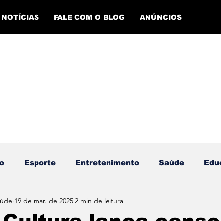
NOTÍCIAS
FALE COM O BLOG
ANÚNCIOS
o
Esporte
Entretenimento
Saúde
Edu
aúde
19 de mar. de 2025
2 min de leitura
ento Esportivo
Economia
Evento Cultural