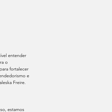
vel entender 
ra o 
ara fortalecer 
eendedorismo e 
leska Freire.
sso, estamos 