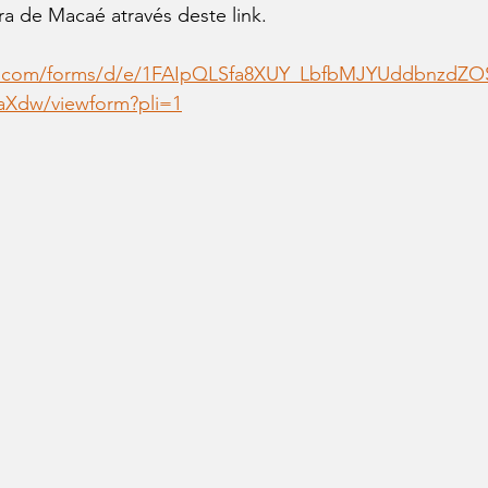
ra de Macaé através deste link.
le.com/forms/d/e/1FAIpQLSfa8XUY_LbfbMJYUddbnzdZO
Xdw/viewform?pli=1