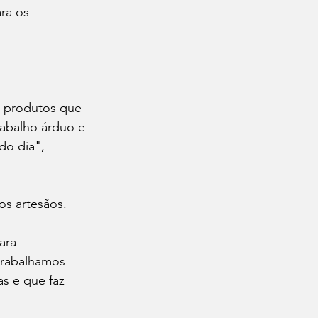
ra os 
s produtos que 
rabalho árduo e 
do dia", 
os artesãos.
ara 
 trabalhamos 
s e que faz 