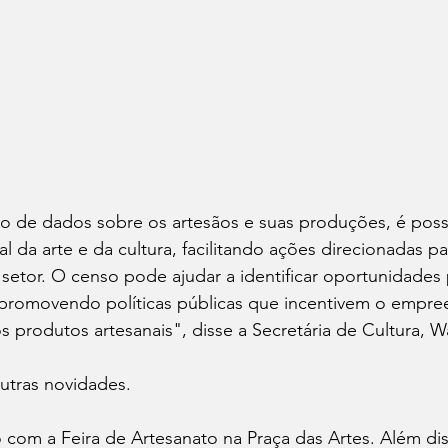
 de dados sobre os artesãos e suas produções, é possí
l da arte e da cultura, facilitando ações direcionadas pa
etor. O censo pode ajudar a identificar oportunidades p
, promovendo políticas públicas que incentivem o empr
s produtos artesanais", disse a Secretária de Cultura, Wa
utras novidades.
 com a Feira de Artesanato na Praça das Artes. Além di