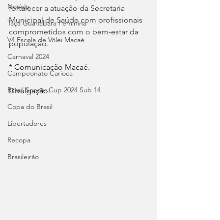
Notícia
fortalecer a atuação da Secretaria 
Municipal de Saúde com profissionais 
Taça Guanabara Feminina
comprometidos com o bem-estar da 
V4 Escola de Vôlei Macaé
população.
Carnaval 2024
* Comunicação Macaé.
Campeonato Carioca
Brasil Soccer Cup 2024 Sub 14
Divulgação:
Copa do Brasil
Libertadores
Recopa
Brasileirão