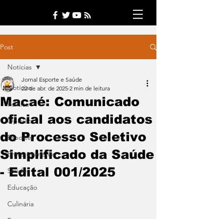
Post
Notícias
Jornal Esporte e Saúde
Notícias
22 de abr. de 2025
2 min de leitura
Macaé: Comunicado
Política
oficial aos candidatos
Opinião
do Processo Seletivo
Esporte
Simplificado da Saúde
Entretenimento
- Edital 001/2025
Saúde
Educação
Culinária