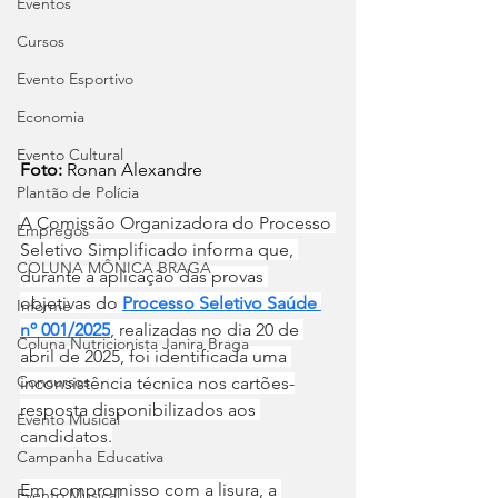
Eventos
Cursos
Evento Esportivo
Economia
Evento Cultural
Foto:
 Ronan Alexandre
Plantão de Polícia
A Comissão Organizadora do Processo 
Empregos
Seletivo Simplificado informa que, 
COLUNA MÔNICA BRAGA
durante a aplicação das provas 
objetivas do 
Processo Seletivo Saúde 
Informe
nº 001/2025
, realizadas no dia 20 de 
Coluna Nutricionista Janira Braga
abril de 2025, foi identificada uma 
Concursos
inconsistência técnica nos cartões-
resposta disponibilizados aos 
Evento Musical
candidatos.
Campanha Educativa
Em compromisso com a lisura, a 
Evento Musical