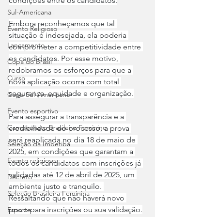
condições entre os candidatos.
Sul-Americana
Embora reconheçamos que tal 
Evento Religioso
situação é indesejada, ela poderia 
Lançamento
comprometer a competitividade entre 
os candidatos. Por esse motivo, 
Copa do Brasil
redobramos os esforços para que a 
Curso
nova aplicação ocorra com total 
segurança, equidade e organização.
Copa Sul-Americana
Evento esportivo
Para assegurar a transparência e a 
Campeonato Brasileiro Feminino
credibilidade do processo, a prova 
será reaplicada no dia 18 de maio de 
Seleção da Imbetiba
2025, em condições que garantam a 
Evento religioso
todos os candidatos com inscrições já 
validadas até 12 de abril de 2025, um 
Decreto
ambiente justo e tranquilo. 
Seleção Brasileira Feminina
Ressaltando que não haverá novo 
prazo para inscrições ou sua validação.
Esporte