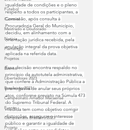
igualdade de condições e o pleno 
Futebol
respeito a todos os participantes, a 
Comissão, após consulta à 
Carnaval
Procuradoria Geral do Município, 
Mestrado e Doutorado
decidiu, em alinhamento com a 
Notícia
orientação jurídica recebida, pela 
anulação integral da prova objetiva 
Flamengo
aplicada na referida data.
Projetos
Essa decisão encontra respaldo no 
Evento
princípio da autotutela administrativa, 
Libertadores 2023
que confere à Administração Pública a 
Brasileirão 2023
prerrogativa de anular seus próprios 
atos, conforme previsto na Súmula 473 
Campeonato Amador Macaense
do Supremo Tribunal Federal. A 
Evento
medida tem como objetivo corrigir 
distorções, assegurar o interesse 
Campeonato Brasileiro.2023
público e garantir a igualdade de 
Projeto