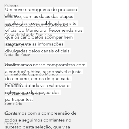
Palestra
Um novo cronograma do processo 
Oficina
seletivo, com as datas das etapas 
atualizadas , será publicado no site 
BRASIL SOCCER CUP SUB-16 2023
oficial do Município. Recomendamos 
Copa do Mundo Feminina
que os candidatos acompanhem 
atentamente as informações 
Inauguração
divulgadas pelos canais oficiais.
Nota de Pesar
Saude
Reafirmamos nosso compromisso com 
a condução ética, responsável e justa 
Eliminatórias Copa do Mundo
do certame, certos de que cada 
seminário
medida adotada visa valorizar o 
esforço e a dedicação dos 
Pré-Olímpico: Brasil
participantes.
Seminário
Contamos com a compreensão de 
Cursos
todos e seguimos confiantes no 
Palestra
sucesso desta seleção, que visa 