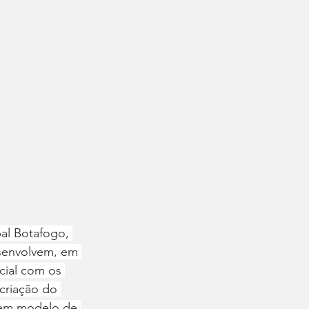
al Botafogo, 
esenvolvem, em 
cial com os 
criação do 
 em modelo de 