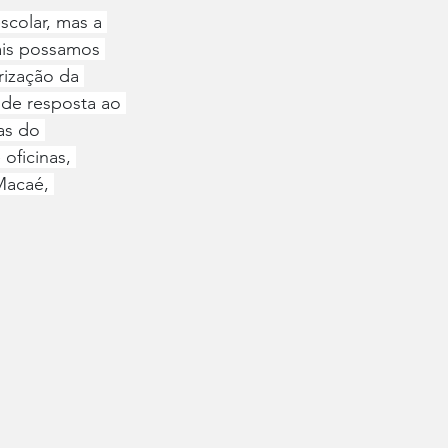
scolar, mas a 
ais possamos 
ização da 
de resposta ao 
as do 
oficinas, 
Macaé, 