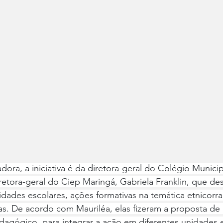
ra, a iniciativa é da diretora-geral do ⁠Colégio Municip
retora-geral do Ciep Maringá, Gabriela Franklin, que d
idades escolares, ações formativas na temática etnicorra
as. De acordo com Mauriléa, elas fizeram a proposta de 
gógico, para integrar a ação em diferentes unidades