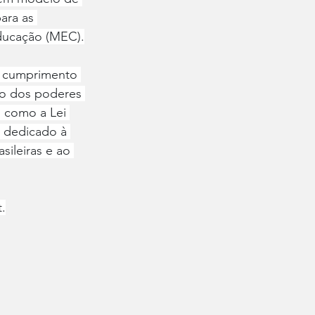
ara as 
Educação (MEC).
o cumprimento 
mo dos poderes 
, como a Lei 
, dedicado à 
sileiras e ao 
.