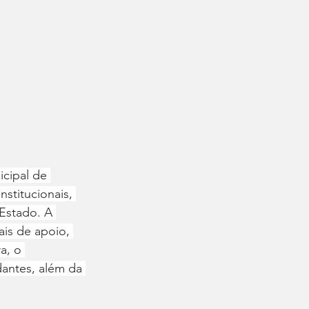
cipal de 
stitucionais, 
 Estado. A 
is de apoio, 
a, o 
dantes, além da 