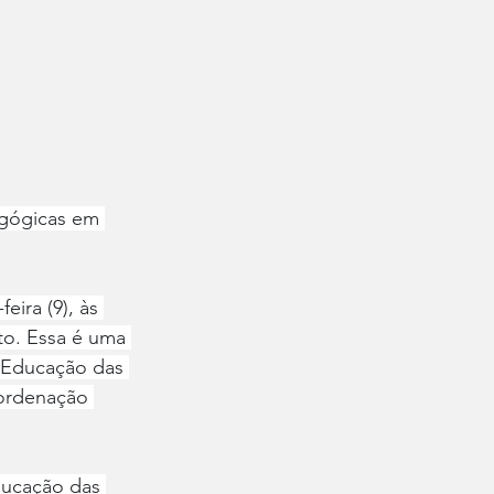
gógicas em 
ira (9), às 
to. Essa é uma 
 Educação das 
oordenação 
ducação das 