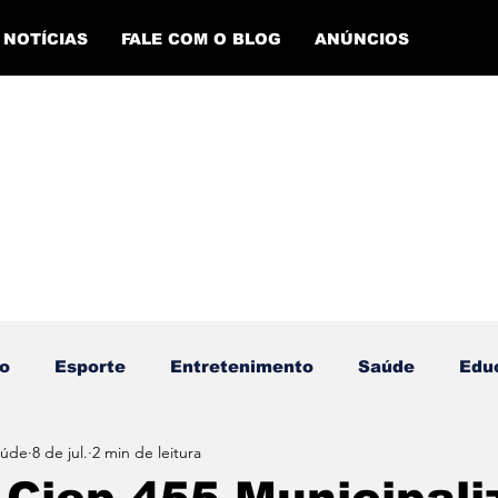
NOTÍCIAS
FALE COM O BLOG
ANÚNCIOS
o
Esporte
Entretenimento
Saúde
Edu
aúde
8 de jul.
2 min de leitura
ento Esportivo
Economia
Evento Cultural