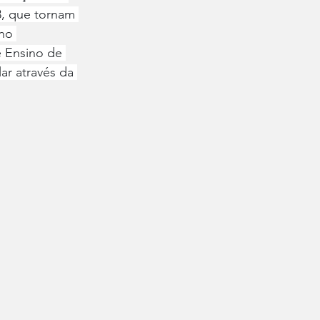
8, que tornam 
no 
 Ensino de 
r através da 