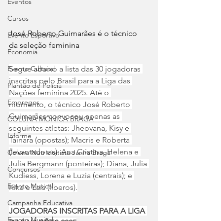
Eventos
Cursos
José Roberto Guimarães é o técnico 
Evento Esportivo
da seleção feminina
Economia
Evento Cultural
Segue abaixo a lista das 30 jogadoras 
inscritas pelo Brasil para a Liga das 
Plantão de Polícia
Nações feminina 2025. Até o 
Empregos
momento, o técnico José Roberto 
Guimarães convocou apenas as 
COLUNA MÔNICA BRAGA
seguintes atletas: Jheovana, Kisy e 
Informe
Tainara (opostas); Macris e Roberta 
(levantadoras); Ana Cristina, Helena e 
Coluna Nutricionista Janira Braga
Julia Bergmann (ponteiras); Diana, Julia 
Concursos
Kudiess, Lorena e Luzia (centrais); e 
Evento Musical
Kika e Laís (líberos).
Campanha Educativa
JOGADORAS INSCRITAS PARA A LIGA 
Evento Musical