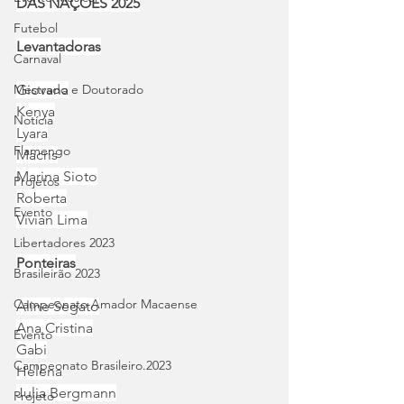
DAS NAÇÕES 2025
Futebol
Levantadoras
Carnaval
Mestrado e Doutorado
Giovana
Kenya
Notícia
Lyara
Flamengo
Macris
Marina Sioto
Projetos
Roberta
Evento
Vivian Lima
Libertadores 2023
Ponteiras
Brasileirão 2023
Campeonato Amador Macaense
Aline Segato
Ana Cristina
Evento
Gabi
Campeonato Brasileiro.2023
Helena
Julia Bergmann
Projeto