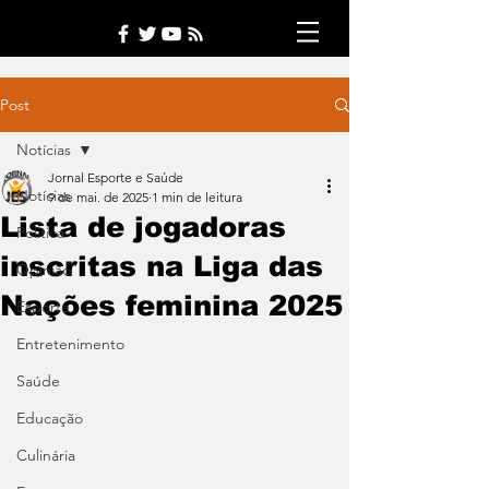
Post
Notícias
Jornal Esporte e Saúde
Notícias
9 de mai. de 2025
1 min de leitura
Lista de jogadoras
Política
inscritas na Liga das
Opinião
Nações feminina 2025
Esporte
Entretenimento
Saúde
Educação
Culinária