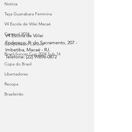
Notícia
Taça Guanabara Feminina
V4 Escola de Vôlei Macaé
Carnaval 2024
V4 Escola de Vôlei
Endereço: R. do Sacramento, 207 - 
Campeonato Carioca
Imbetiba, Macaé - RJ.
Brasil Soccer Cup 2024 Sub 14
Telefone: (22) 99896-0872
Copa do Brasil
Libertadores
Recopa
Brasileirão