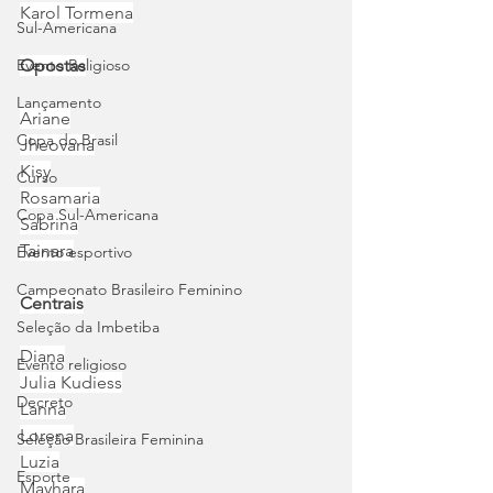
Karol Tormena
Sul-Americana
Evento Religioso
Opostas
Lançamento
Ariane
Copa do Brasil
Jheovana
Kisy
Curso
Rosamaria
Copa Sul-Americana
Sabrina
Tainara
Evento esportivo
Campeonato Brasileiro Feminino
Centrais
Seleção da Imbetiba
Diana
Evento religioso
Julia Kudiess
Decreto
Lanna
Lorena
Seleção Brasileira Feminina
Luzia
Esporte
Mayhara