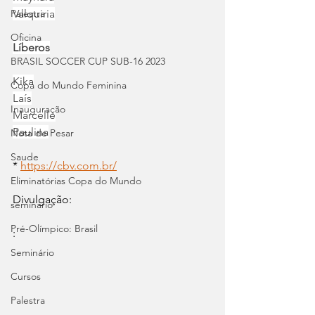
Palestra
Valquiria
Oficina
Líberos
BRASIL SOCCER CUP SUB-16 2023
Kika
Copa do Mundo Feminina
Laís
Inauguração
Marcelle
Paulina
Nota de Pesar
Saude
* 
https://cbv.com.br/
Eliminatórias Copa do Mundo
Divulgação:
seminário
Pré-Olímpico: Brasil
:
Seminário
Cursos
Palestra