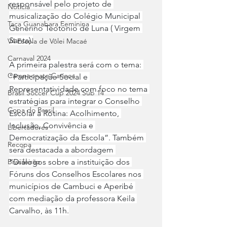
responsável pelo projeto de 
Notícia
musicalização do Colégio Municipal 
Taça Guanabara Feminina
Generino Teotônio de Luna ( Virgem 
Santa).
V4 Escola de Vôlei Macaé
Carnaval 2024
A primeira palestra será com o tema: 
Campeonato Carioca
“Participação Social e 
Representatividade com foco no tema 
Brasil Soccer Cup 2024 Sub 14
estratégias para integrar o Conselho 
Copa do Brasil
Escolar à Rotina: Acolhimento, 
Inclusão, Convivência e 
Libertadores
Democratização da Escola”. Também 
Recopa
será destacada a abordagem 
“Diálogos sobre a instituição dos 
Brasileirão
Fóruns dos Conselhos Escolares nos 
municípios de Cambuci e Aperibé 
com mediação da professora Keila 
Carvalho, às 11h.