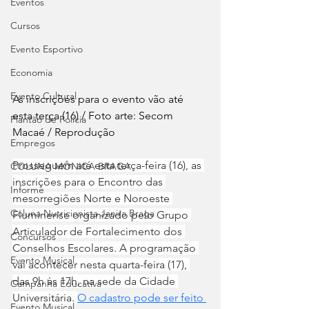
Eventos
Cursos
Evento Esportivo
Economia
Evento Cultural
As inscrições para o evento vão até 
esta terça (16) / Foto arte: Secom 
Plantão de Polícia
Macaé / Reprodução
Empregos
Prosseguem até esta terça-feira (16), as 
COLUNA MÔNICA BRAGA
inscrições para o Encontro das 
Informe
mesorregiões Norte e Noroeste 
Coluna Nutricionista Janira Braga
Fluminense organizado pelo Grupo 
Articulador de Fortalecimento dos 
Concursos
Conselhos Escolares. A programação 
Evento Musical
vai acontecer nesta quarta-feira (17), 
das 9h às 17h, na sede da Cidade 
Campanha Educativa
Universitária. 
O cadastro pode ser feito 
Evento Musical