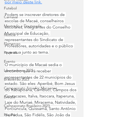
por meio deste link.
Futebol
Podem se inscrever diretores de 
Carnaval
escolas de Macaé, conselheiros 
Mestrado e Doutorado
escolares, integrantes do Conselho 
Municipal de Educação, 
Notícia
representantes do Sindicato de 
Flamengo
Professores, autoridades e o público 
que atua junto ao tema.
Projetos
Evento
O município de Macaé sedia o 
Libertadores 2023
encontro que irá receber 
representantes de 22 municípios do 
Brasileirão 2023
estado. São eles: Aperibé, Bom Jesus 
Campeonato Amador Macaense
do Itabapoana, Cambuci, Campos dos 
Goytacazes, Italva, Itaocara, Itaperuna, 
Evento
Laje do Muriaé, Miracema, Natividade, 
Campeonato Brasileiro.2023
Porciúncula, Quissamã, Santo Antônio 
de Pádua, São Fidélis, São João da 
Projeto