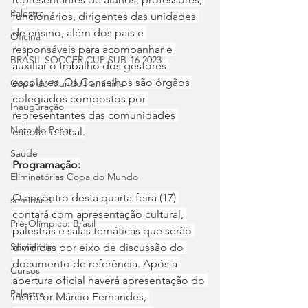
Palestra
funcionários, dirigentes das unidades 
de ensino, além dos pais e 
Oficina
responsáveis para acompanhar e 
BRASIL SOCCER CUP SUB-16 2023
auxiliar o trabalho dos gestores 
escolares. Os Conselhos são órgãos 
Copa do Mundo Feminina
colegiados compostos por 
Inauguração
representantes das comunidades 
Nota de Pesar
escolar e local.
Saude
Programação:
Eliminatórias Copa do Mundo
O encontro desta quarta-feira (17) 
seminário
contará com apresentação cultural, 
Pré-Olímpico: Brasil
palestras e salas temáticas que serão 
divididas por eixo de discussão do 
Seminário
documento de referência. Após a 
Cursos
abertura oficial haverá apresentação do 
Palestra
instrutor Márcio Fernandes, 