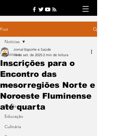
Post
Notícias
Jornal Esporte e Saúde
Notícias
16 de set. de 2025
2 min de leitura
Inscrições para o
Política
Encontro das
Opinião
mesorregiões Norte e
Esporte
Noroeste Fluminense
Entretenimento
até quarta
Saúde
Educação
Culinária