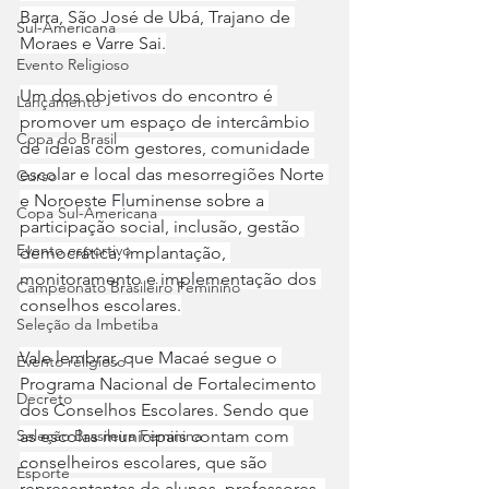
Barra, São José de Ubá, Trajano de 
Sul-Americana
Moraes e Varre Sai.
Evento Religioso
Um dos objetivos do encontro é 
Lançamento
promover um espaço de intercâmbio 
Copa do Brasil
de ideias com gestores, comunidade 
escolar e local das mesorregiões Norte 
Curso
e Noroeste Fluminense sobre a 
Copa Sul-Americana
participação social, inclusão, gestão 
Evento esportivo
democrática, implantação, 
monitoramento e implementação dos 
Campeonato Brasileiro Feminino
conselhos escolares.
Seleção da Imbetiba
Vale lembrar, que Macaé segue o 
Evento religioso
Programa Nacional de Fortalecimento 
Decreto
dos Conselhos Escolares. Sendo que 
as escolas municipais contam com 
Seleção Brasileira Feminina
conselheiros escolares, que são 
Esporte
representantes de alunos, professores, 