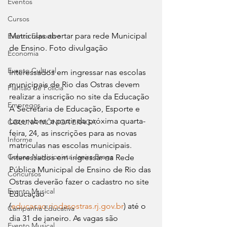
Eventos
Cursos
Matrículas abertar para rede Municipal 
Evento Esportivo
de Ensino. Foto divulgação 
Economia
Evento Cultural
Interessados em ingressar nas escolas 
municipais de Rio das Ostras devem 
Plantão de Polícia
realizar a inscrição no site da Educação
Empregos
A Secretaria de Educação, Esporte e 
Lazer abre, a partir da próxima quarta-
COLUNA MÔNICA BRAGA
feira, 24, as inscrições para as novas 
Informe
matrículas nas escolas municipais. 
Coluna Nutricionista Janira Braga
Interessados em ingressar na Rede 
Pública Municipal de Ensino de Rio das 
Concursos
Ostras deverão fazer o cadastro no site 
Evento Musical
Educação 
(
educacao.riodasostras.rj.gov.br
) até o 
Campanha Educativa
dia 31 de janeiro. As vagas são 
Evento Musical