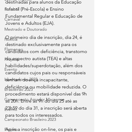
destinadas para alunos da Educação 
Infantil (Pré-Escola) e Ensino 
Futebol
Fundamental Regular e Educação de 
Carnaval
Jovens e Adultos (EJA).
Mestrado e Doutorado
O primeiro dia de inscrição, dia 24, é 
Notícia
destinado exclusivamente para os 
Flamengo
candidatos com deficiência, transtorno 
do espectro autista (TEA) e altas 
Projetos
habilidades/superdotação, além dos 
Evento
candidatos cujos pais ou responsáveis 
Libertadores 2023
tenham doença incapacitante, 
deficiência ou mobilidade reduzida. O 
Brasileirão 2023
procedimento estará disponível das 9h 
Campeonato Amador Macaense
às 20h. Entre as 9h do dia 25 até as 
23h59 do dia 31, a inscrição será aberta 
Evento
para todos os interessados.
Campeonato Brasileiro.2023
Após a inscrição on-line, os pais e 
Projeto