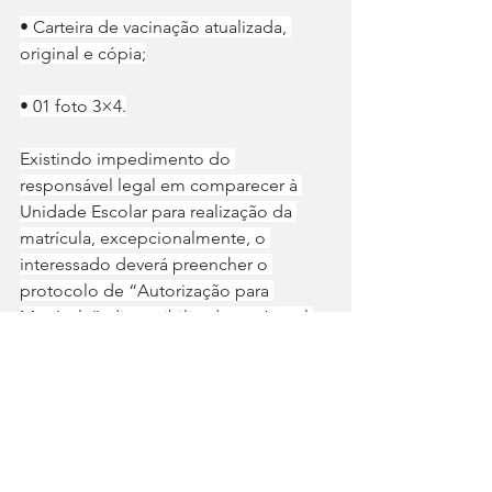
• Carteira de vacinação atualizada, 
original e cópia;
• 01 foto 3×4.
Existindo impedimento do 
responsável legal em comparecer à 
Unidade Escolar para realização da 
matrícula, excepcionalmente, o 
interessado deverá preencher o 
protocolo de “Autorização para 
Matrícula”, disponibilizado no Jornal 
Oficial Edição n° 1645.
Fique atento
O turno e a turma do aluno inscrito 
serão definidos pela Unidade Escolar 