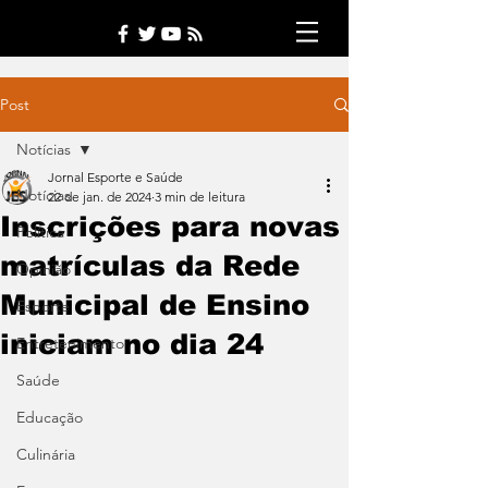
Post
Notícias
Jornal Esporte e Saúde
Notícias
22 de jan. de 2024
3 min de leitura
Inscrições para novas
Política
matrículas da Rede
Opinião
Municipal de Ensino
Esporte
iniciam no dia 24
Entretenimento
Saúde
Educação
Culinária