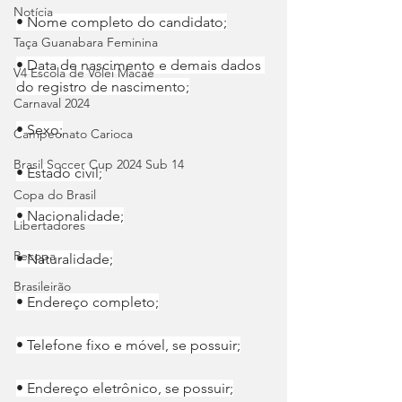
Notícia
• Nome completo do candidato;
Taça Guanabara Feminina
• Data de nascimento e demais dados 
V4 Escola de Vôlei Macaé
do registro de nascimento;
Carnaval 2024
• Sexo;
Campeonato Carioca
Brasil Soccer Cup 2024 Sub 14
• Estado civil;
Copa do Brasil
• Nacionalidade;
Libertadores
Recopa
• Naturalidade;
Brasileirão
• Endereço completo;
• Telefone fixo e móvel, se possuir;
• Endereço eletrônico, se possuir;