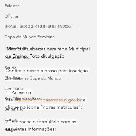
Palestra
Oficina
BRASIL SOCCER CUP SUB-16 2023
Copa do Mundo Feminina
Inauguração
 Matrículas abertas para rede Municipal 
de Ensino. Foto divulgação  
Nota de Pesar
Saude
Confira o passo a passo para inscrição 
on-line
Eliminatórias Copa do Mundo
seminário
1– Acesse o 
Pré-Olímpico: Brasil
site 
educacao.riodasostras.rj.gov.br
 e 
clique no ícone “novas matrículas”;
Seminário
Cursos
2– Preencha o formulário com as 
seguintes informações:
Palestra