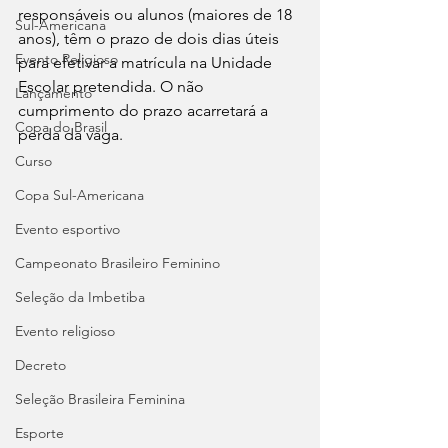
responsáveis ou alunos (maiores de 18 
Sul-Americana
anos), têm o prazo de dois dias úteis 
Evento Religioso
para efetivar a matrícula na Unidade 
Escolar pretendida. O não 
Lançamento
cumprimento do prazo acarretará a 
Copa do Brasil
perda da vaga.
Curso
Copa Sul-Americana
Evento esportivo
Campeonato Brasileiro Feminino
Seleção da Imbetiba
Evento religioso
Decreto
Seleção Brasileira Feminina
Esporte